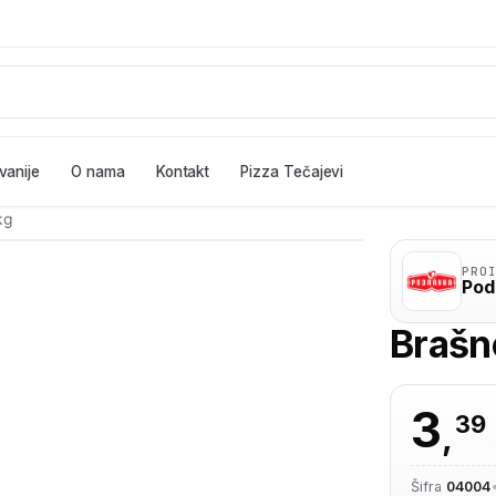
vanije
O nama
Kontakt
Pizza Tečajevi
kg
PRO
Pod
Brašno
3
39
,
Šifra
04004