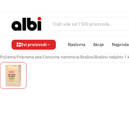
Pretraži:
Svi proizvodi
Naslovna
Akcije
Najproda
Početna
/
Priprema jela
/
Osnovne namirnice
/
Brašno
/
Brašno heljdino 1 