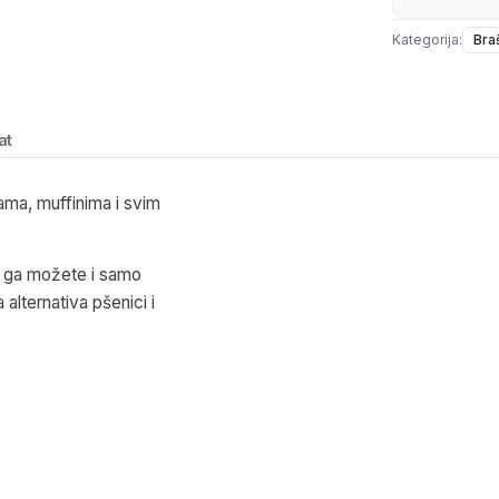
Kategorija:
Bra
at
ama, muffinima i svim
mi ga možete i samo
 alternativa pšenici i