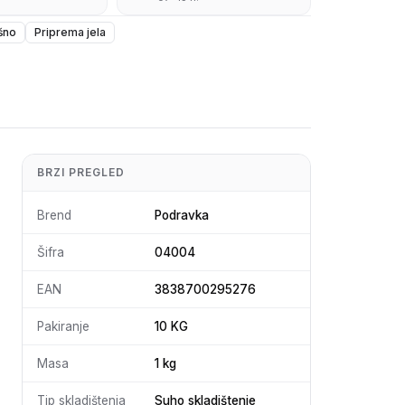
šno
Priprema jela
BRZI PREGLED
Brend
Podravka
Šifra
04004
EAN
3838700295276
Pakiranje
10 KG
Masa
1 kg
Tip skladištenja
Suho skladištenje