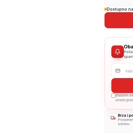
Dostupno na
Oba
Poša
spam
Slažem se 
ovom proi
Brza i 
Provjere
adresu.