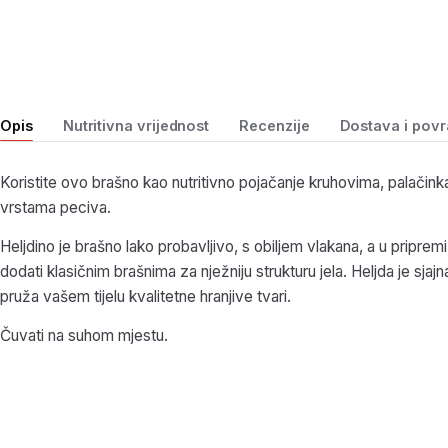
Opis
Nutritivna vrijednost
Recenzije
Dostava i povr
Koristite ovo brašno kao nutritivno pojačanje kruhovima, palačink
vrstama peciva.
Heljdino je brašno lako probavljivo, s obiljem vlakana, a u pripre
dodati klasičnim brašnima za nježniju strukturu jela. Heljda je sjajna
pruža vašem tijelu kvalitetne hranjive tvari.
Čuvati na suhom mjestu.