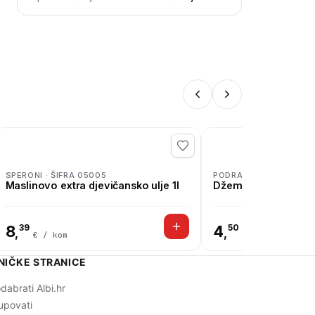
SPERONI · ŠIFRA 05005
PODRAVKA · ŠIFRA 031
Maslinovo extra djevičansko ulje 1l
Džem marelica 670
8
39
4
50
,
,
€ / kom
€ / kom
NIČKE STRANICE
dabrati Albi.hr
upovati