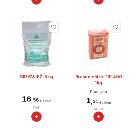
SIR SVJEŽI 5kg
Brašno oštro TIP 400
1kg
Podravka
16
1
,
56
,
31
€ / kom
€ / kom
15064
04008