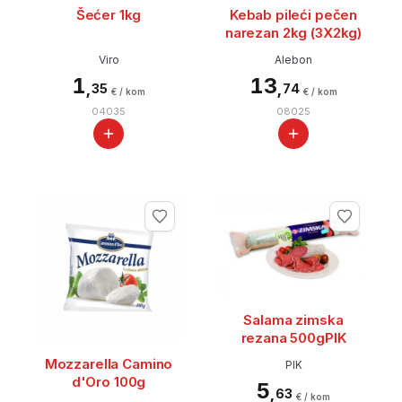
Šećer 1kg
Kebab pileći pečen
narezan 2kg (3X2kg)
Viro
Alebon
1
13
,
,
35
74
€ / kom
€ / kom
04035
08025
Salama zimska
rezana 500gPIK
Mozzarella Camino
PIK
d'Oro 100g
5
,
63
€ / kom