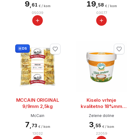
9
19
,
,
61
58
€ / kom
€ / kom
05039
03077
DS
MCCAIN ORIGINAL
Kiselo vrhnje
9/9mm 2,5kg
kvalitetno 18%mm
900g
McCain
Zelene doline
7
3
,
,
73
55
€ / kom
€ / kom
13032
22059