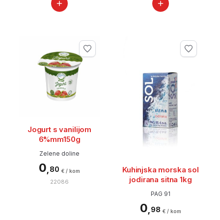
Jogurt s vanilijom
6%mm150g
Zelene doline
0
,
Kuhinjska morska sol
80
€ / kom
jodirana sitna 1kg
22086
PAG 91
0
,
98
€ / kom