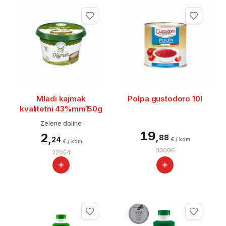
Mladi kajmak
Polpa gustodoro 10l
kvalitetni 43%mm150g
Zelene doline
19
2
,
88
,
24
€ / kom
€ / kom
03006
22054