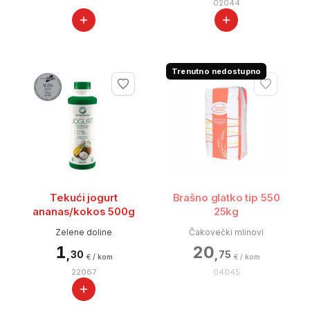
02044
Trenutno nedostupno
Tekući jogurt
Brašno glatko tip 550
ananas/kokos 500g
25kg
Zelene doline
Čakovečki mlinovi
1
20
,
,
30
75
€ / kom
€ / kom
22067
04045