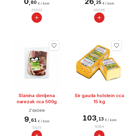
0
26
,
,
80
25
€ / kom
€ / kom
22022
05036
Slanina dimljena
Sir gauda holstein cca
narezak cca 500g
15 kg
Z'dežele
103
9
,
13
,
61
€ / kom
€ / kom
15184
17277