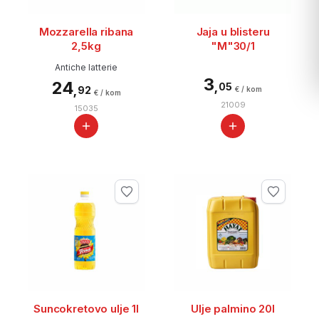
Mozzarella ribana
Jaja u blisteru
2,5kg
"M"30/1
Antiche latterie
3
24
,
05
,
92
€ / kom
€ / kom
21009
15035
Suncokretovo ulje 1l
Ulje palmino 20l