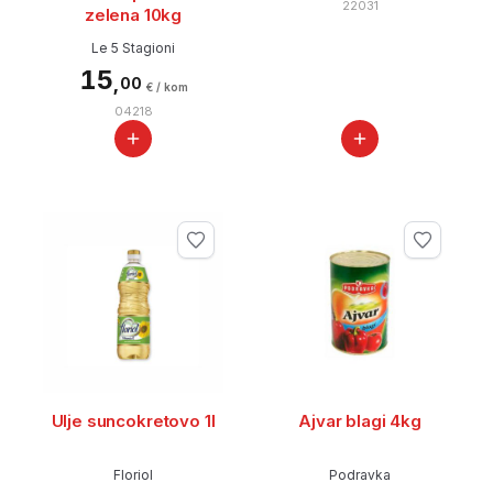
22031
zelena 10kg
Le 5 Stagioni
15
,
00
€ / kom
04218
Ulje suncokretovo 1l
Ajvar blagi 4kg
Floriol
Podravka