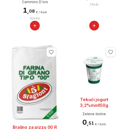
Cammino D'oro
17041
1
,
08
€ / kom
15040
Tekući jogurt
3,2%mm150g
Zelene doline
0
,
51
€ / kom
Brašno za pizzu 00 R