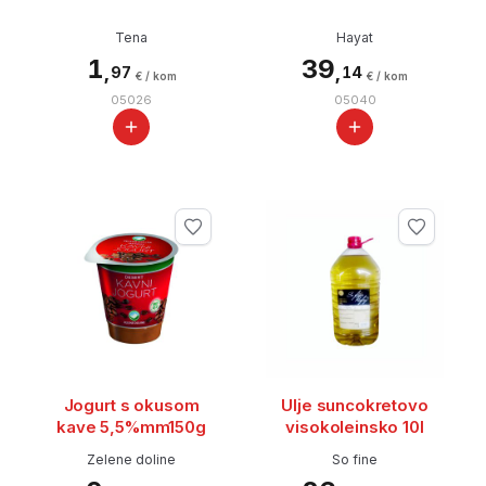
Tena
Hayat
1
39
,
,
97
14
€ / kom
€ / kom
05026
05040
Jogurt s okusom
Ulje suncokretovo
kave 5,5%mm150g
visokoleinsko 10l
Zelene doline
So fine