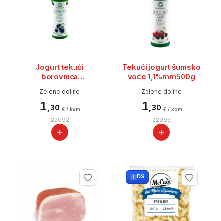
Jogurt tekući
Tekući jogurt šumsko
borovnica
voće 1,1%mm500g
1,1%mm500g
Zelene doline
Zelene doline
1
1
,
,
30
30
€ / kom
€ / kom
22092
22093
DS