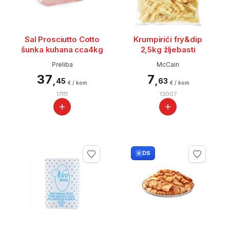
Sal Prosciutto Cotto
Krumpirići fry&dip
šunka kuhana cca4kg
2,5kg žljebasti
Preliba
McCain
37
7
,
,
45
63
€ / kom
€ / kom
17111
13007
DS