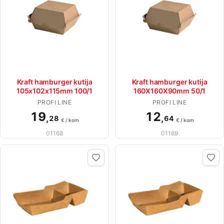
Kraft hamburger kutija
Kraft hamburger kutija
105x102x115mm 100/1
160X160X90mm 50/1
PROFI LINE
PROFI LINE
19
12
,
,
28
64
€ / kom
€ / kom
01168
01169