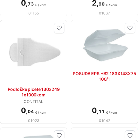
0
2
,
,
73
90
€ / kom
€ / kom
01155
01067
POSUDA EPS HB2 183X148X75
100/1
Podloške picete 130x249
1x1000kom
CONTITAL
0
0
,
,
04
11
€ / kom
€ / kom
01023
01042