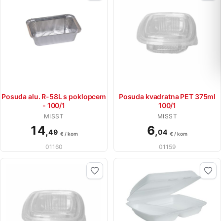
Posuda alu. R-58L s poklopcem
Posuda kvadratna PET 375ml
- 100/1
100/1
MISST
MISST
14
6
,
,
49
04
€ / kom
€ / kom
01160
01159