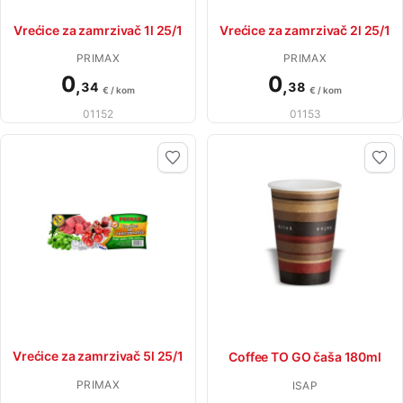
Vrećice za zamrzivač 1l 25/1
Vrećice za zamrzivač 2l 25/1
PRIMAX
PRIMAX
0
0
,
,
34
38
€ / kom
€ / kom
01152
01153
Vrećice za zamrzivač 5l 25/1
Coffee TO GO čaša 180ml
PRIMAX
ISAP