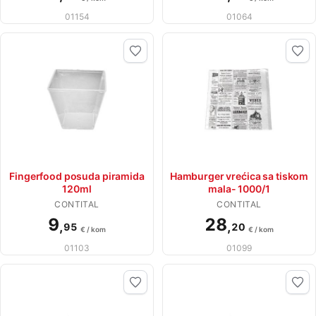
01154
01064
Fingerfood posuda piramida
Hamburger vrećica sa tiskom
120ml
mala- 1000/1
CONTITAL
CONTITAL
9
28
,
,
95
20
€ / kom
€ / kom
01103
01099