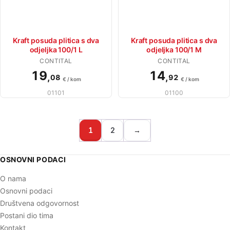
Kraft posuda plitica s dva
Kraft posuda plitica s dva
odjeljka 100/1 L
odjeljka 100/1 M
CONTITAL
CONTITAL
19
14
,
,
08
92
€ / kom
€ / kom
01101
01100
1
2
→
OSNOVNI PODACI
O nama
Osnovni podaci
Društvena odgovornost
Postani dio tima
Kontakt