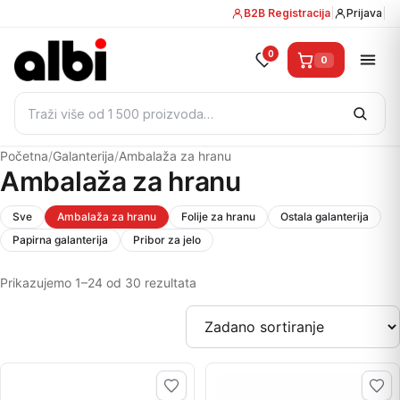
B2B Registracija
|
Prijava
|
0
0
Pretraži:
Početna
/
Galanterija
/
Ambalaža za hranu
Ambalaža za hranu
Sve
Ambalaža za hranu
Folije za hranu
Ostala galanterija
Papirna galanterija
Pribor za jelo
Prikazujemo 1–24 od 30 rezultata