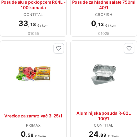
Posude alu s poklopcem R64L -
Posude za hladne salate 750ml
100 komada
40/1
CONTITAL
CROFISH
33
0
,
,
18
13
€ / kom
€ / kom
01055
01025
Aluminijska posuda R-82L
Vrećice za zamrzivač 3l 25/1
100/1
PRIMAX
CONTITAL
0
24
,
,
58
89
€ / kom
€ / kom