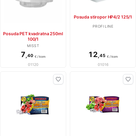
Posuda stiropor HP4/2 125/1
PROFI LINE
Posuda PET kvadratna 250ml
100/1
MISST
7
12
,
,
40
45
€ / kom
€ / kom
01120
01016