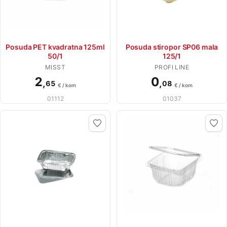
Posuda PET kvadratna 125ml
Posuda stiropor SP06 mala
50/1
125/1
MISST
PROFI LINE
2
0
,
,
65
08
€ / kom
€ / kom
01112
01037