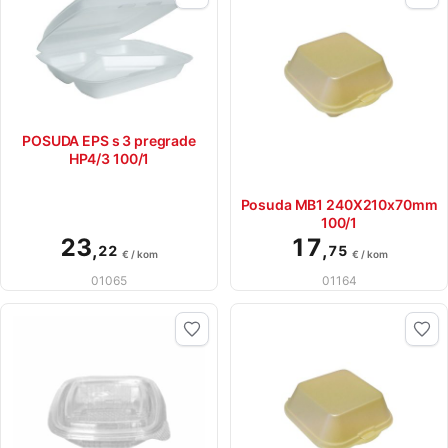
POSUDA EPS s 3 pregrade
HP4/3 100/1
Posuda MB1 240X210x70mm
100/1
23
17
,
,
22
75
€ / kom
€ / kom
01065
01164