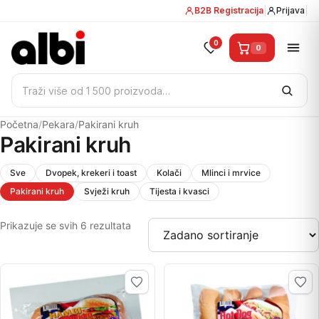
B2B Registracija
|
Prijava
|
0
0
Pretraži:
Početna
/
Pekara
/
Pakirani kruh
Pakirani kruh
Sve
Dvopek, krekeri i toast
Kolači
Mlinci i mrvice
Pakirani kruh
Svježi kruh
Tijesta i kvasci
Prikazuje se svih 6 rezultata