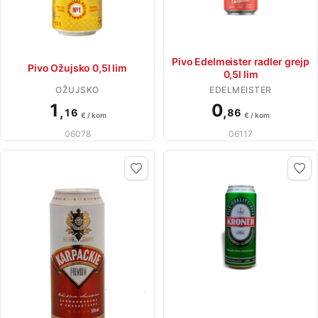
Pivo Edelmeister radler grejp
Pivo Ožujsko 0,5l lim
0,5l lim
OŽUJSKO
EDELMEISTER
1
0
,
,
16
86
€ / kom
€ / kom
06078
06117