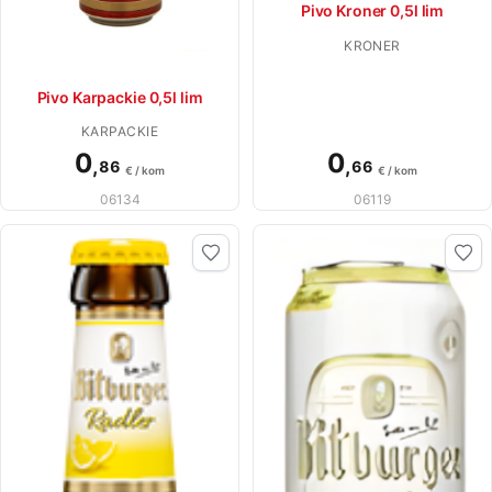
Pivo Kroner 0,5l lim
KRONER
Pivo Karpackie 0,5l lim
KARPACKIE
0
0
,
,
86
66
€ / kom
€ / kom
06134
06119