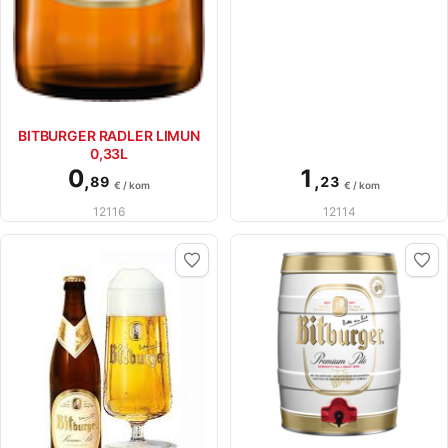
BITBURGER RADLER LIMUN
0,33L
0
1
,
,
89
23
€ / kom
€ / kom
12116
12114