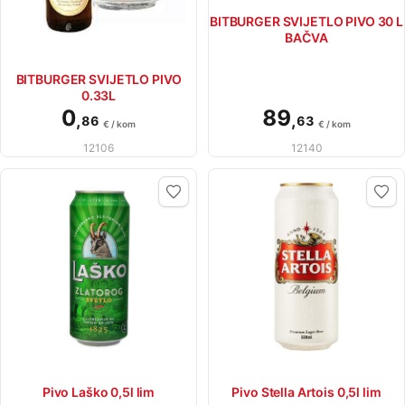
BITBURGER SVIJETLO PIVO 30 L
BAČVA
BITBURGER SVIJETLO PIVO
0.33L
0
89
,
,
86
63
€ / kom
€ / kom
12106
12140
Pivo Laško 0,5l lim
Pivo Stella Artois 0,5l lim