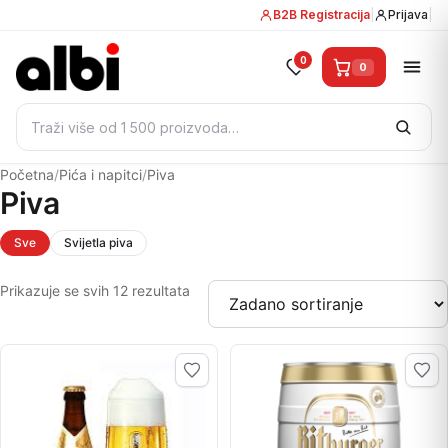
B2B Registracija
|
Prijava
|
0
0
Pretraži:
Početna
/
Pića i napitci
/
Piva
Piva
Sve
Svijetla piva
Prikazuje se svih 12 rezultata