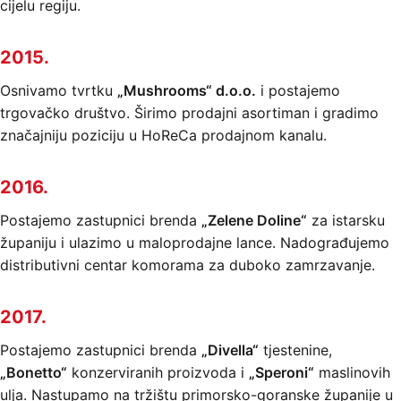
cijelu regiju.
2015.
Osnivamo tvrtku
„Mushrooms“ d.o.o.
i postajemo
trgovačko društvo. Širimo prodajni asortiman i gradimo
značajniju poziciju u HoReCa prodajnom kanalu.
2016.
Postajemo zastupnici brenda
„Zelene Doline“
za istarsku
županiju i ulazimo u maloprodajne lance. Nadograđujemo
distributivni centar komorama za duboko zamrzavanje.
2017.
Postajemo zastupnici brenda
„Divella“
tjestenine,
„Bonetto“
konzerviranih proizvoda i
„Speroni“
maslinovih
ulja. Nastupamo na tržištu primorsko-goranske županije u