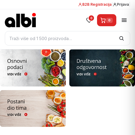
B2B Registracija
|
Prijava
|
0
0
Pretraži: