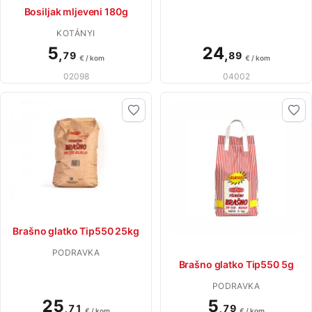
Bosiljak mljeveni 180g
KOTÁNYI
5
24
,
,
79
89
€ / kom
€ / kom
02098
04002
Brašno glatko Tip550 25kg
PODRAVKA
Brašno glatko Tip550 5g
PODRAVKA
25
5
,
,
71
79
€ / kom
€ / kom