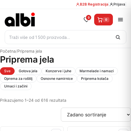
B2B Registracija
|
Prijava
|
0
0
Pretraži:
Početna
/
Priprema jela
Priprema jela
Sve
Gotova jela
Konzerve i juhe
Marmelade i namazi
Oprema za roštilj
Osnovne namirnice
Priprema kolača
Umaci i začini
Prikazujemo 1–24 od 616 rezultata