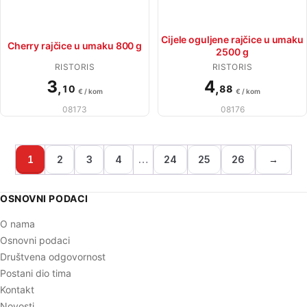
Cijele oguljene rajčice u umaku
Cherry rajčice u umaku 800 g
2500 g
RISTORIS
RISTORIS
3
4
,
,
10
88
€ / kom
€ / kom
08173
08176
1
2
3
4
…
24
25
26
→
OSNOVNI PODACI
O nama
Osnovni podaci
Društvena odgovornost
Postani dio tima
Kontakt
Novosti