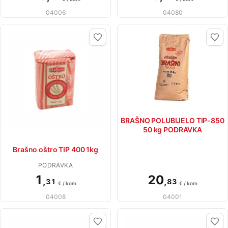
04006
04080
BRAŠNO POLUBIJELO TIP-850
50 kg PODRAVKA
Brašno oštro TIP 400 1kg
PODRAVKA
1
20
,
,
31
83
€ / kom
€ / kom
04008
04001