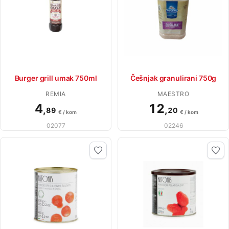
Burger grill umak 750ml
Češnjak granulirani 750g
REMIA
MAESTRO
4
12
,
,
89
20
€ / kom
€ / kom
02077
02246