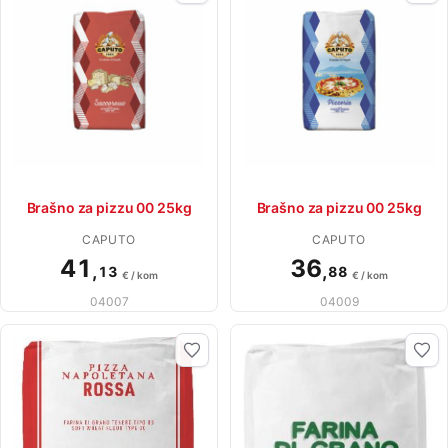
Brašno za pizzu 00 25kg
Brašno za pizzu 00 25kg
CAPUTO
CAPUTO
41
36
,
,
13
88
€ / kom
€ / kom
04007
04009