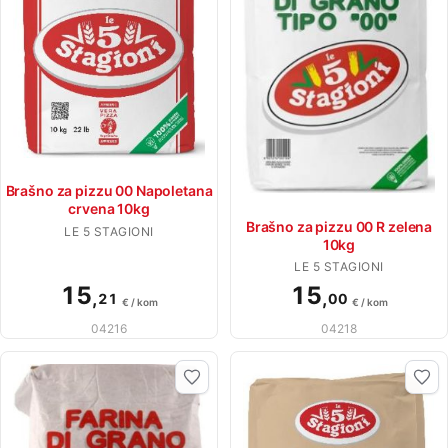
Brašno za pizzu 00 Napoletana
crvena 10kg
Brašno za pizzu 00 R zelena
LE 5 STAGIONI
10kg
LE 5 STAGIONI
15
15
,
,
21
00
€ / kom
€ / kom
04216
04218