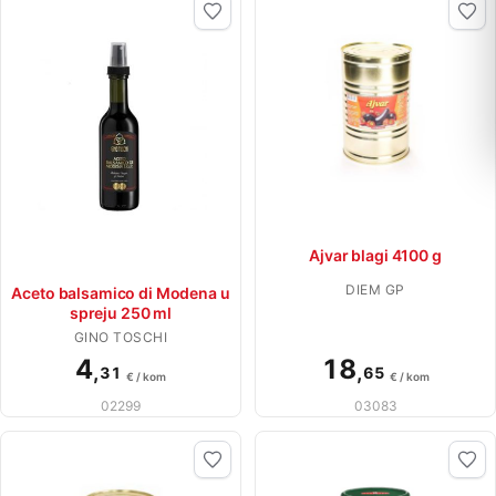
Ajvar blagi 4100 g
DIEM GP
Aceto balsamico di Modena u
spreju 250 ml
GINO TOSCHI
4
18
,
,
31
65
€ / kom
€ / kom
02299
03083