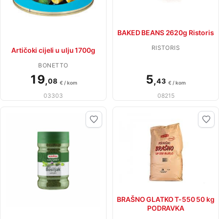
BAKED BEANS 2620g Ristoris
RISTORIS
Artičoki cijeli u ulju 1700g
BONETTO
19
5
,
,
08
43
€ / kom
€ / kom
03303
08215
BRAŠNO GLATKO T-550 50 kg
PODRAVKA