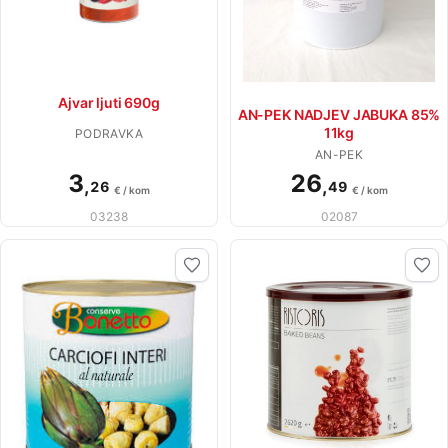
Ajvar ljuti 690g
AN-PEK NADJEV JABUKA 85%
11kg
PODRAVKA
AN-PEK
3
26
,
,
26
49
€ / kom
€ / kom
03238
02087