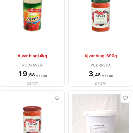
Ajvar blagi 4kg
Ajvar blagi 690g
PODRAVKA
PODRAVKA
19
3
,
,
58
45
€ / kom
€ / kom
03077
03076