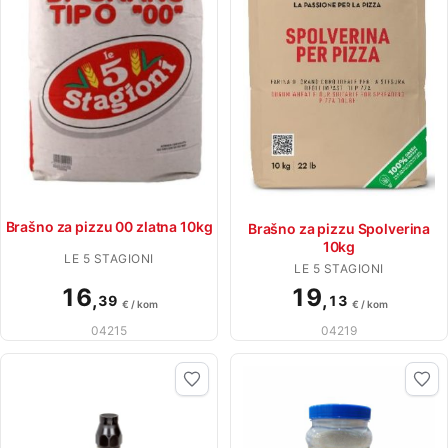
Brašno za pizzu 00 zlatna 10kg
Brašno za pizzu Spolverina
10kg
LE 5 STAGIONI
LE 5 STAGIONI
16
19
,
,
39
13
€ / kom
€ / kom
04215
04219