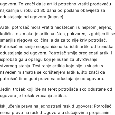
ugovora. To znači da je artikl potrebno vratiti prodavaču
najkasnije u roku od 30 dana od poslane obavijesti za
odustajanje od ugovora (kupnje).
Artikl potrošač mora vratiti neoštećen i u nepromijenjenoj
količini, osim ako je artikl uništen, pokvaren, izgubljen ili se
smanjila njegova količina, a da za to nije kriv potrošač.
Potrošač ne smije neograničeno koristiti artikl od trenutka
odustajanja od ugovora. Potrošač smije pregledati artikl i
isprobati ga u opsegu koji je nužan za utvrđivanje
stvarnog stanja. Testiranje artikla koje nije u skladu s
navedenim smatra se korištenjem artikla, što znači da
potrošač time gubi pravo na odustajanje od ugovora.
Jedini trošak koji ide na teret potrošača ako odustane od
ugovora je trošak vraćanja artikla.
Isključenje prava na jednostrani raskid ugovora: Potrošač
nema pravo na raskid Ugovora u slučajevima propisanim