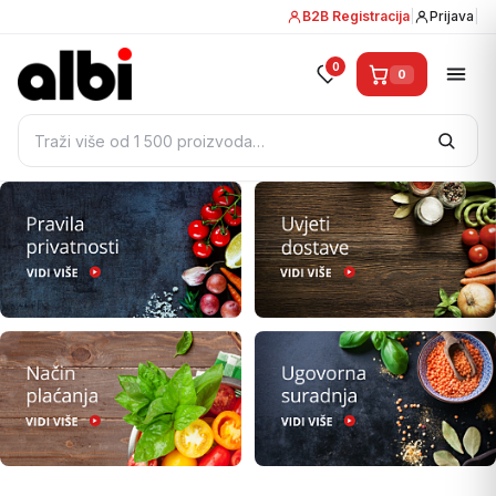
B2B Registracija
|
Prijava
|
0
0
Pretraži: