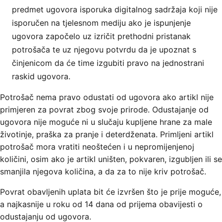
predmet ugovora isporuka digitalnog sadržaja koji nije
isporučen na tjelesnom mediju ako je ispunjenje
ugovora započelo uz izričit prethodni pristanak
potrošača te uz njegovu potvrdu da je upoznat s
činjenicom da će time izgubiti pravo na jednostrani
raskid ugovora.
Potrošač nema pravo odustati od ugovora ako artikl nije
primjeren za povrat zbog svoje prirode. Odustajanje od
ugovora nije moguće ni u slučaju kupljene hrane za male
životinje, praška za pranje i deterdženata. Primljeni artikl
potrošač mora vratiti neoštećen i u nepromijenjenoj
količini, osim ako je artikl uništen, pokvaren, izgubljen ili se
smanjila njegova količina, a da za to nije kriv potrošač.
Povrat obavljenih uplata bit će izvršen što je prije moguće,
a najkasnije u roku od 14 dana od prijema obavijesti o
odustajanju od ugovora.