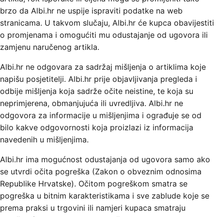
brzo da Albi.hr ne uspije ispraviti podatke na web
stranicama. U takvom slučaju, Albi.hr će kupca obavijestiti
o promjenama i omogućiti mu odustajanje od ugovora ili
zamjenu naručenog artikla.
Albi.hr ne odgovara za sadržaj mišljenja o artiklima koje
napišu posjetitelji. Albi.hr prije objavljivanja pregleda i
odbije mišljenja koja sadrže očite neistine, te koja su
neprimjerena, obmanjujuća ili uvredljiva. Albi.hr ne
odgovora za informacije u mišljenjima i ograđuje se od
bilo kakve odgovornosti koja proizlazi iz informacija
navedenih u mišljenjima.
Albi.hr ima mogućnost odustajanja od ugovora samo ako
se utvrdi očita pogreška (Zakon o obveznim odnosima
Republike Hrvatske). Očitom pogreškom smatra se
pogreška u bitnim karakteristikama i sve zablude koje se
prema praksi u trgovini ili namjeri kupaca smatraju