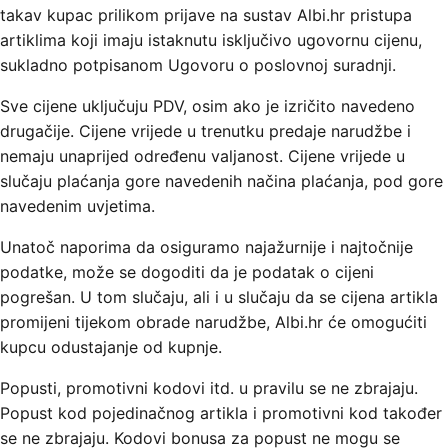
takav kupac prilikom prijave na sustav Albi.hr pristupa
artiklima koji imaju istaknutu isključivo ugovornu cijenu,
sukladno potpisanom Ugovoru o poslovnoj suradnji.
Sve cijene uključuju PDV, osim ako je izričito navedeno
drugačije. Cijene vrijede u trenutku predaje narudžbe i
nemaju unaprijed određenu valjanost. Cijene vrijede u
slučaju plaćanja gore navedenih načina plaćanja, pod gore
navedenim uvjetima.
Unatoč naporima da osiguramo najažurnije i najtočnije
podatke, može se dogoditi da je podatak o cijeni
pogrešan. U tom slučaju, ali i u slučaju da se cijena artikla
promijeni tijekom obrade narudžbe, Albi.hr će omogućiti
kupcu odustajanje od kupnje.
Popusti, promotivni kodovi itd. u pravilu se ne zbrajaju.
Popust kod pojedinačnog artikla i promotivni kod također
se ne zbrajaju. Kodovi bonusa za popust ne mogu se