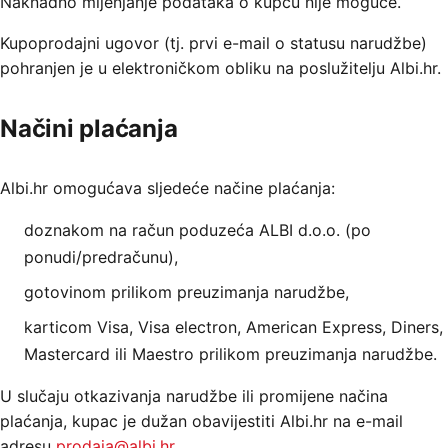
Naknadno mijenjanje podataka o kupcu nije moguće.
Kupoprodajni ugovor (tj. prvi e-mail o statusu narudžbe)
pohranjen je u elektroničkom obliku na poslužitelju Albi.hr.
Načini plaćanja
Albi.hr omogućava sljedeće načine plaćanja:
doznakom na račun poduzeća ALBI d.o.o. (po
ponudi/predračunu),
gotovinom prilikom preuzimanja narudžbe,
karticom Visa, Visa electron, American Express, Diners,
Mastercard ili Maestro prilikom preuzimanja narudžbe.
U slučaju otkazivanja narudžbe ili promijene načina
plaćanja, kupac je dužan obavijestiti Albi.hr na e-mail
adresu
prodaja@albi.hr
.