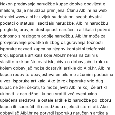
Nakon predavanja narudžbe kupac dobiva obavijest e-
mailom, da je narudžba primljena. Članu Albi.hr na web
stranici www.albi.hr uvijek su dostupni sveobuhvatni
podatci o statusu i sadržaju narudžbe. Albi.hr narudžbu
pregleda, provjeri dostupnost naručenih artikala i potvrdi,
odnosno s razlogom odbije narudžbu. Albi.hr može za
provjeravanje podatka ili zbog osiguravanja točnosti
isporuke nazvati kupca na njegov kontaktni telefonski
broj. Isporuka artikala koje Albi.hr nema na zalihi u
vlastitom skladištu ovisi isključivo o dobavljaču i roku u
kojem dobavljač može dostaviti artikle do Albi.hr. Albi.hr
kupca redovito obavještava emailom o ažurnim podacima
u vezi isporuke artikala. Ako je rok isporuke vrlo dug i
kupac ne želi čekati, to može javiti Albi.hr koji će artikl
ukloniti iz narudžbe i kupcu vratiti već eventualno
uplaćena sredstva, a ostale artikle iz narudžbe po izboru
kupca ili isporučiti ili narudžbu u cijelosti stornirati. Ako
dobavljač Albi.hr ne potvrdi isporuku naručenih artikala