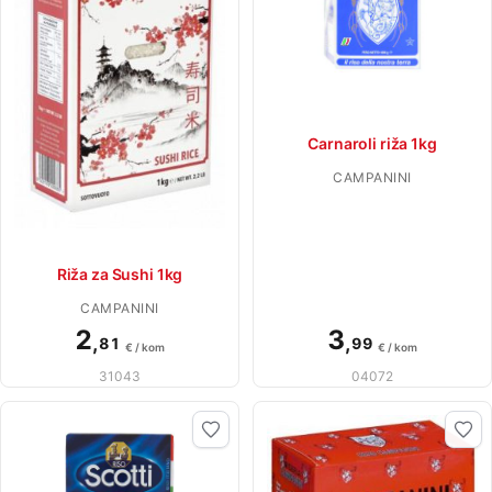
Carnaroli riža 1kg
CAMPANINI
Riža za Sushi 1kg
CAMPANINI
2
3
,
,
81
99
€ / kom
€ / kom
31043
04072