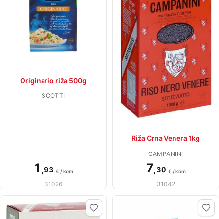
Originario riža 500g
SCOTTI
Riža Crna Venera 1kg
CAMPANINI
1
7
,
,
93
30
€ / kom
€ / kom
31026
31042