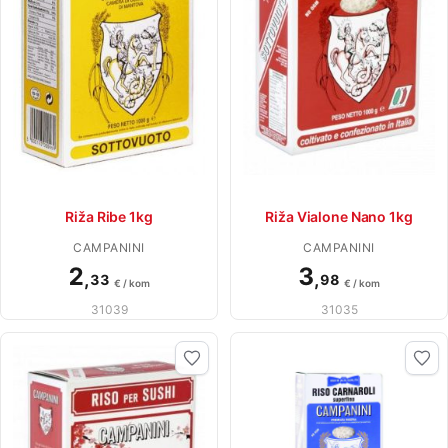
Riža Ribe 1kg
Riža Vialone Nano 1kg
CAMPANINI
CAMPANINI
2
3
,
,
33
98
€ / kom
€ / kom
31039
31035