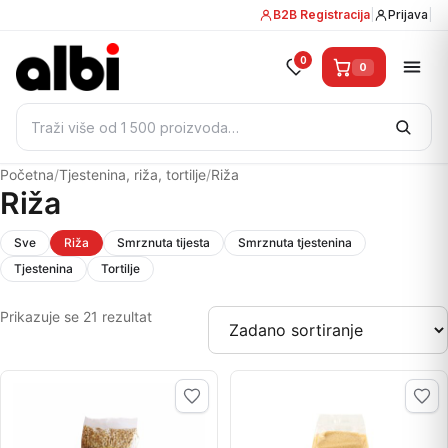
B2B Registracija
|
Prijava
|
0
0
Pretraži:
Početna
/
Tjestenina, riža, tortilje
/
Riža
Riža
Sve
Riža
Smrznuta tijesta
Smrznuta tjestenina
Tjestenina
Tortilje
Prikazuje se 21 rezultat