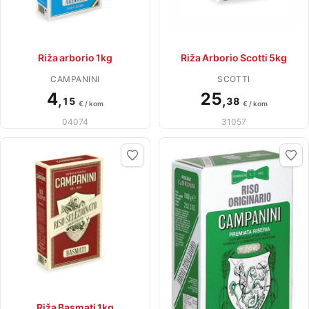
Riža arborio 1kg
Riža Arborio Scotti 5kg
CAMPANINI
SCOTTI
4
25
,
,
15
38
€ / kom
€ / kom
04074
31057
Riža Basmati 1kg