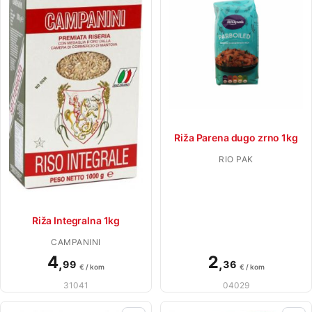
Riža Parena dugo zrno 1kg
RIO PAK
Riža Integralna 1kg
CAMPANINI
4
2
,
,
99
36
€ / kom
€ / kom
31041
04029