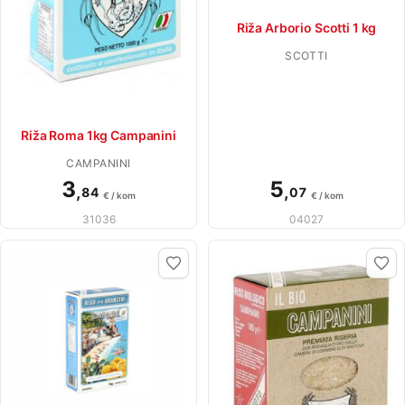
Riža Arborio Scotti 1 kg
SCOTTI
Riža Roma 1kg Campanini
CAMPANINI
3
5
,
,
84
07
€ / kom
€ / kom
31036
04027