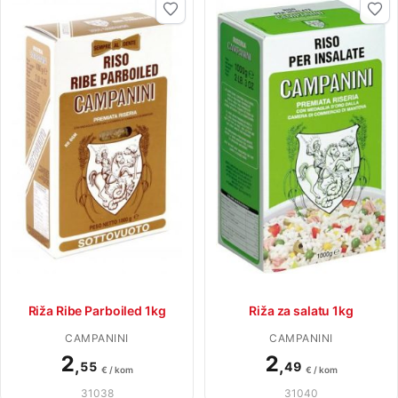
Riža Ribe Parboiled 1kg
Riža za salatu 1kg
CAMPANINI
CAMPANINI
2
2
,
,
55
49
€ / kom
€ / kom
31038
31040