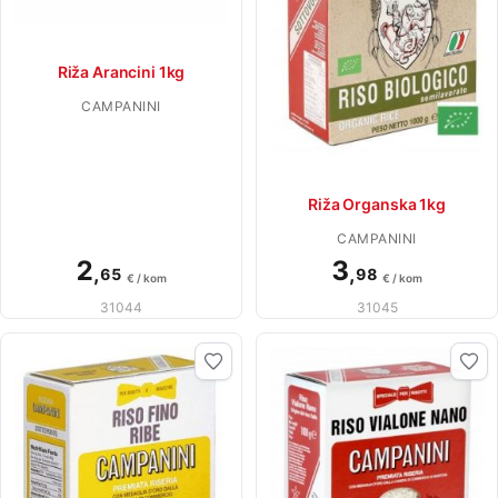
Riža Arancini 1kg
CAMPANINI
Riža Organska 1kg
CAMPANINI
2
3
,
,
65
98
€ / kom
€ / kom
31044
31045