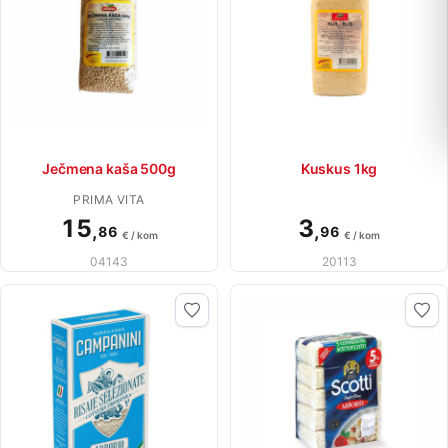
Ječmena kaša 500g
Kuskus 1kg
PRIMA VITA
15
3
,
,
86
96
€ / kom
€ / kom
04143
20113