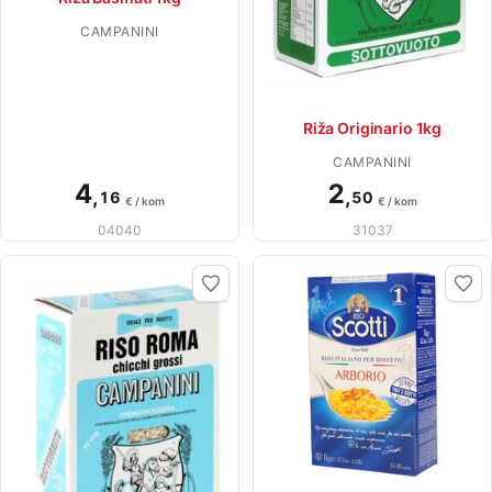
CAMPANINI
Riža Originario 1kg
CAMPANINI
4
2
,
,
16
50
€ / kom
€ / kom
04040
31037