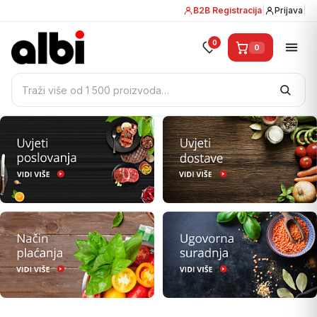
B2B Registracija
|
Prijava
|
0
0
Pretraži: