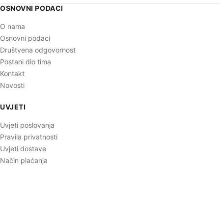
OSNOVNI PODACI
O nama
Osnovni podaci
Društvena odgovornost
Postani dio tima
Kontakt
Novosti
UVJETI
Uvjeti poslovanja
Pravila privatnosti
Uvjeti dostave
Način plaćanja
Ugovorna suradnja
Izjava o sigurnosti online plaćanja
KORISNIČKE STRANICE