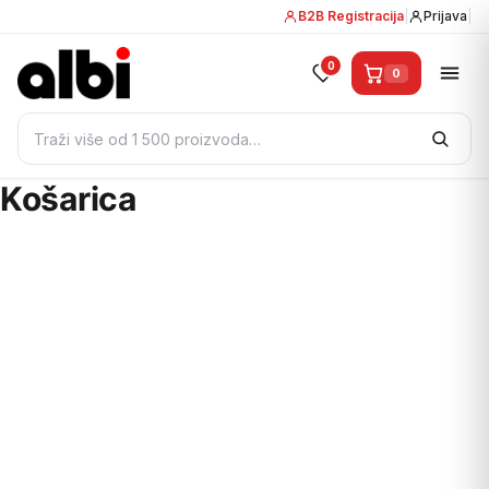
B2B Registracija
|
Prijava
|
0
0
Pretraži:
Košarica