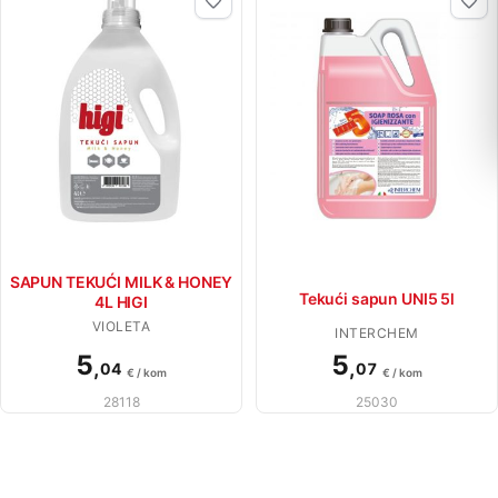
SAPUN TEKUĆI MILK & HONEY
Tekući sapun UNI5 5l
4L HIGI
VIOLETA
INTERCHEM
5
5
,
,
04
07
€ / kom
€ / kom
28118
25030