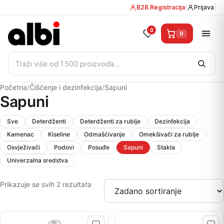
B2B Registracija
|
Prijava
|
0
0
Pretraži:
Početna
/
Čišćenje i dezinfekcija
/
Sapuni
Sapuni
Sve
Deterdženti
Deterdženti za rublje
Dezinfekcija
Kamenac
Kiseline
Odmašćivanje
Omekšivači za rublje
Osvježivači
Podovi
Posuđe
Sapuni
Stakla
Univerzalna sredstva
Prikazuje se svih 2 rezultata