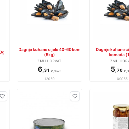
Dagnje kuhane cijele 40-60 kom
Dagnje kuhane ci
00g
(5kg)
komada (1
ZMH HORVAT
ZMH HOR
6
5
,
,
31
70
€ / kom
€ /
12059
09055