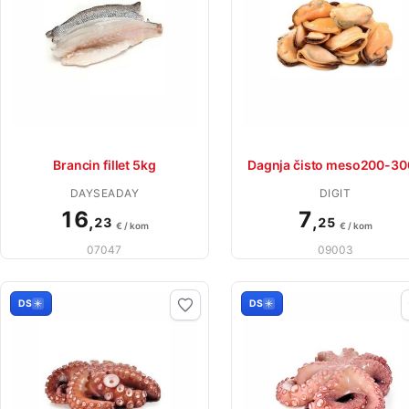
Brancin fillet 5kg
Dagnja čisto meso200-3
DAYSEADAY
DIGIT
16
7
,
,
23
25
€ / kom
€ / kom
07047
09003
DS
DS