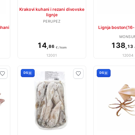
Krakovi kuhani i rezani divovske
lignje
PERUPEZ
uhani
Lignja boston(16
MONSU
14
138
,
,
86
13
€ / kom
12001
12004
DS
DS