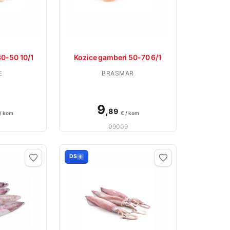
30-50 10/1
Kozice gamberi 50-70 6/1
E
BRASMAR
9
,
89
 / kom
€ / kom
09009
DS