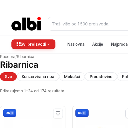
Pretraži:
Svi proizvodi
Naslovna
Akcije
Najproda
Početna
/
Ribarnica
Ribarnica
Sve
Konzervirana riba
Mekušci
Prerađevine
Rak
Prikazujemo 1–24 od 174 rezultata
DS
DS