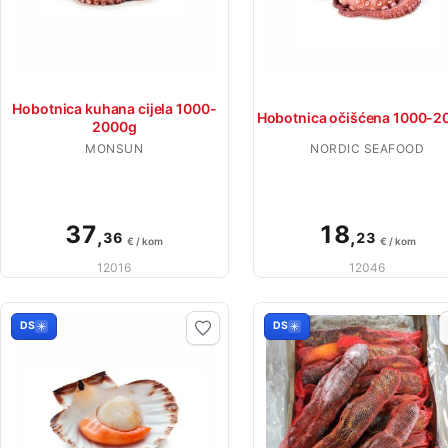
Hobotnica kuhana cijela 1000-
Hobotnica očišćena 1000-2
2000g
MONSUN
NORDIC SEAFOOD
37
18
,
,
36
23
€ / kom
€ / kom
12016
12046
DS
DS