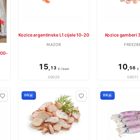
Kozice argentinske L1 cijele 10-20
Kozice gamberi 
RIAZOR
FREEZB
300-
15
10
,
,
13
56
€ / kom
€
09029
09011
DS
DS