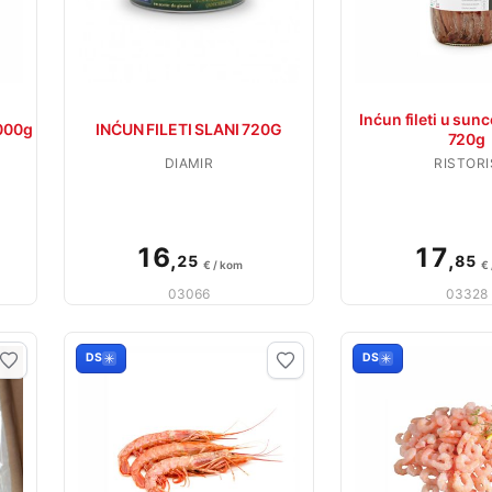
Inćun fileti u sunc
000g
INĆUN FILETI SLANI 720G
720g
DIAMIR
RISTORI
16
17
,
,
25
85
€ / kom
€
03066
03328
DS
DS