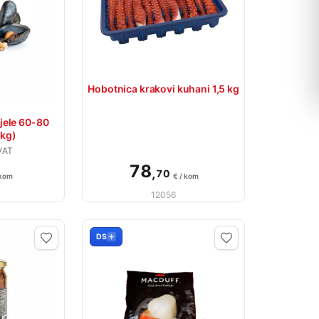
Hobotnica krakovi kuhani 1,5 kg
jele 60-80
kg)
VAT
78
,
70
 kom
€ / kom
12056
DS