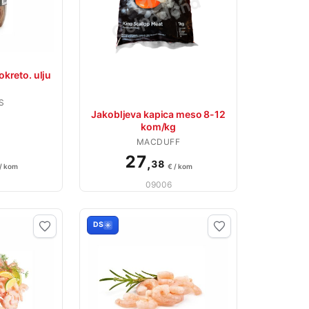
okreto. ulju
S
Jakobljeva kapica meso 8-12
kom/kg
MACDUFF
27
,
38
 / kom
€ / kom
09006
DS