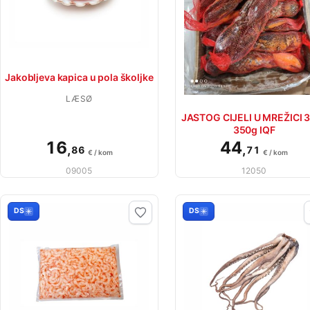
Jakobljeva kapica u pola školjke
LÆSØ
JASTOG CIJELI U MREŽICI 
350g IQF
16
44
,
,
86
71
€ / kom
€ / kom
09005
12050
DS
DS