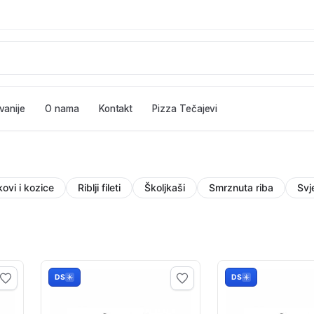
vanije
O nama
Kontakt
Pizza Tečajevi
ovi i kozice
Riblji fileti
Školjkaši
Smrznuta riba
Svj
DS
DS