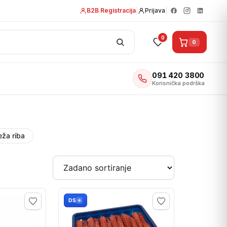
B2B Registracija
|
Prijava
|
0
0
091 420 3800
Korisnička podrška
eža riba
DS