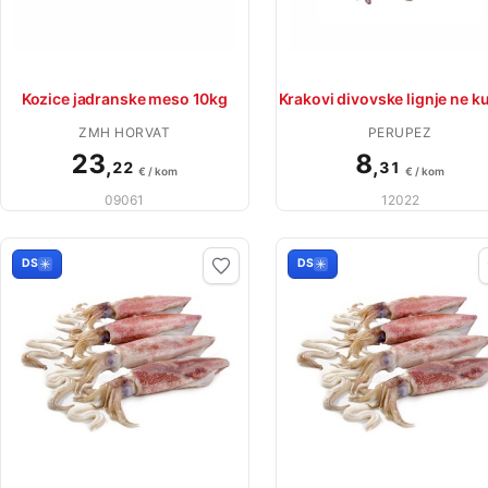
Kozice jadranske meso 10kg
Krakovi divovske lignje ne k
ZMH HORVAT
PERUPEZ
23
8
,
,
22
31
€ / kom
€ / kom
09061
12022
DS
DS