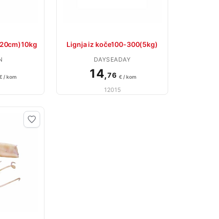
-20cm)10kg
Lignja iz koče100-300(5kg)
N
DAYSEADAY
14
,
76
€ / kom
€ / kom
12015