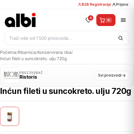
B2B Registracija
|
Prijava
|
0
0
Pretraži:
Početna
/
Ribarnica
/
Konzervirana riba
/
Inćun fileti u suncokreto. ulju 720g
PROIZVOĐAČ
Svi proizvodi
Ristoris
Inćun fileti u suncokreto. ulju 720g