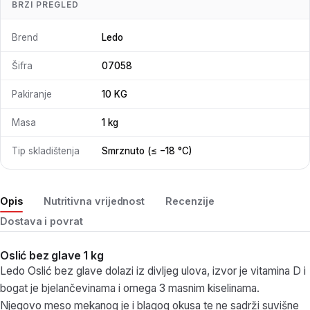
BRZI PREGLED
Brend
Ledo
Šifra
07058
Pakiranje
10 KG
Masa
1 kg
Tip skladištenja
Smrznuto (≤ −18 °C)
Opis
Nutritivna vrijednost
Recenzije
Dostava i povrat
Oslić bez glave 1 kg
Ledo Oslić bez glave dolazi iz divljeg ulova, izvor je vitamina D i
bogat je bjelančevinama i omega 3 masnim kiselinama.
Njegovo meso mekanog je i blagog okusa te ne sadrži suvišne