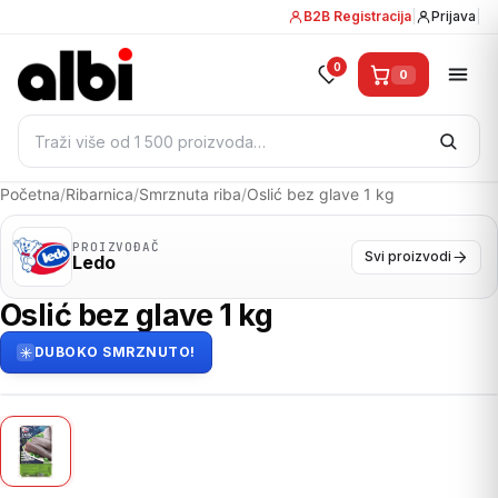
B2B Registracija
|
Prijava
|
0
0
Pretraži:
Početna
/
Ribarnica
/
Smrznuta riba
/
Oslić bez glave 1 kg
PROIZVOĐAČ
Svi proizvodi
Ledo
Oslić bez glave 1 kg
DUBOKO SMRZNUTO!