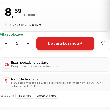
8
59
,
€ / kom
Šifra
07058
•
VPC
6,87 €
Raspoloživo
−
+
Dodaj u košaricu
Oslić
bez
glave
1
Brza i pouzdana dostava!
Provjerena dostava na vašu adresu.
kg
količina
Naručite telefonom!
Narudžbe možete obavljati i telefonski, radnim danom od 07–16 h i
subotom od 07–13 h.
Kategorija:
Ribarnica
Smrznuta riba