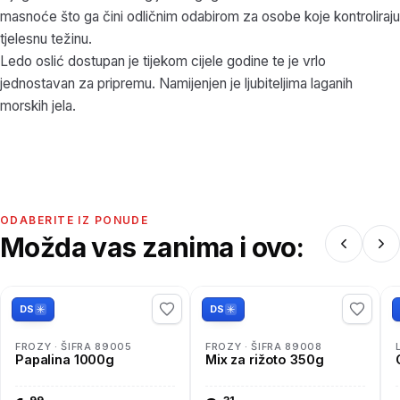
masnoće što ga čini odličnim odabirom za osobe koje kontroliraju
tjelesnu težinu.
Ledo oslić dostupan je tijekom cijele godine te je vrlo
jednostavan za pripremu. Namijenjen je ljubiteljima laganih
morskih jela.
ODABERITE IZ PONUDE
Možda vas zanima i ovo:
DS
DS
FROZY · ŠIFRA 89005
FROZY · ŠIFRA 89008
Papalina 1000g
Mix za rižoto 350g