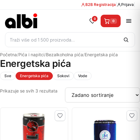
B2B Registracija
|
Prijava
|
0
0
Pretraži:
Početna
/
Pića i napitci
/
Bezalkoholna pića
/
Energetska pića
Energetska pića
Sve
Energetska pića
Sokovi
Vode
Prikazuje se svih 3 rezultata