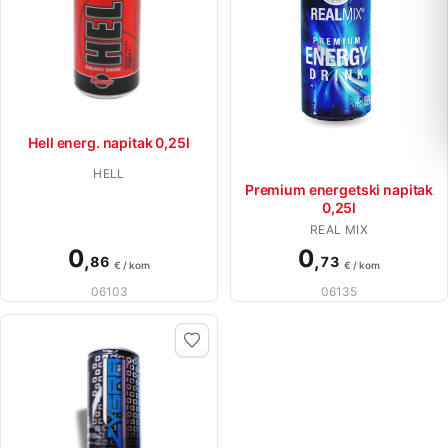
Hell energ. napitak 0,25l
HELL
Premium energetski napitak
0,25l
REAL MIX
0
0
,
,
86
73
€ / kom
€ / kom
06103
06135