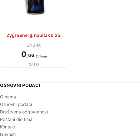
Zygra energ. napitak 0,25l
ZYGRA
0
,
66
€ / kom
06118
OSNOVNI PODACI
O nama
Osnovni podaci
Društvena odgovornost
Postani dio tima
Kontakt
Novosti