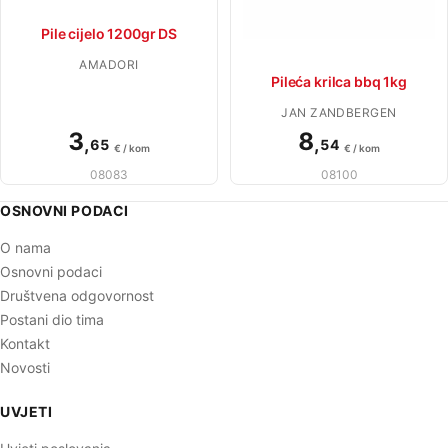
Pile cijelo 1200gr DS
AMADORI
Pileća krilca bbq 1kg
JAN ZANDBERGEN
3
8
,
,
65
54
€ / kom
€ / kom
08083
08100
OSNOVNI PODACI
O nama
Osnovni podaci
Društvena odgovornost
Postani dio tima
Kontakt
Novosti
UVJETI