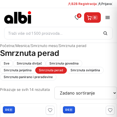
B2B Registracija
|
Prijava
|
0
0
Pretraži:
Početna
/
Mesnica
/
Smrznuto meso
/
Smrznuta perad
Smrznuta perad
Sve
Smrznuta divljač
Smrznuta govedina
Smrznuta janjetina
Smrznuta perad
Smrznuta svinjetina
Smrznuto panirano i prerađevine
Prikazuje se svih 14 rezultata
DS
DS