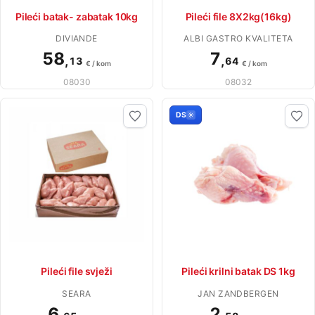
Pileći batak- zabatak 10kg
Pileći file 8X2kg(16kg)
DIVIANDE
ALBI GASTRO KVALITETA
58
7
,
,
13
64
€ / kom
€ / kom
08030
08032
DS
Pileći file svježi
Pileći krilni batak DS 1kg
SEARA
JAN ZANDBERGEN
6
2