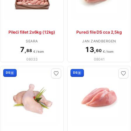
Pileći fillet 2x6kg (12kg)
Pureći file DS cca 2,5kg
SEARA
JAN ZANDBERGEN
7
13
,
,
88
60
€ / kom
€ / kom
08033
08041
DS
DS