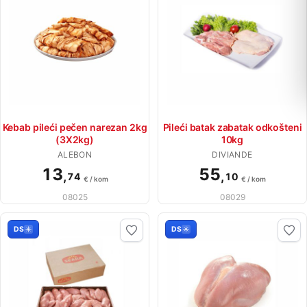
Kebab pileći pečen narezan 2kg
Pileći batak zabatak odkošteni
(3X2kg)
10kg
ALEBON
DIVIANDE
13
55
,
,
74
10
€ / kom
€ / kom
08025
08029
DS
DS