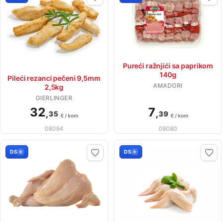
Pureći ražnjići sa paprikom
140g
Pileći rezanci pečeni 9,5mm
AMADORI
2,5kg
GIERLINGER
32
7
,
,
35
39
€ / kom
€ / kom
08094
08080
DS
DS