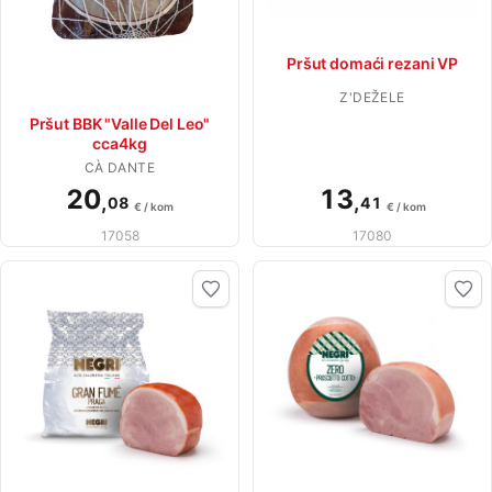
Pršut domaći rezani VP
Z'DEŽELE
Pršut BBK "Valle Del Leo"
cca4kg
CÀ DANTE
20
13
,
,
08
41
€ / kom
€ / kom
17058
17080