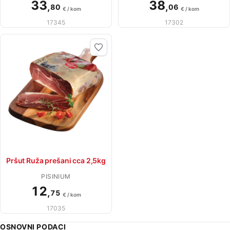
33
38
,
,
80
06
€ / kom
€ / kom
17345
17302
Pršut Ruža prešani cca 2,5kg
PISINIUM
12
,
75
€ / kom
17035
OSNOVNI PODACI