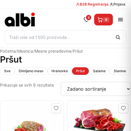
B2B Registracija
|
Prijava
|
0
0
Pretraži:
Početna
/
Mesnica
/
Mesne prerađevine
/
Pršut
Pršut
Sve
Dimljeno meso
Hrenovke
Pršut
Salame
Slanine
Prikazuje se svih 9 rezultata