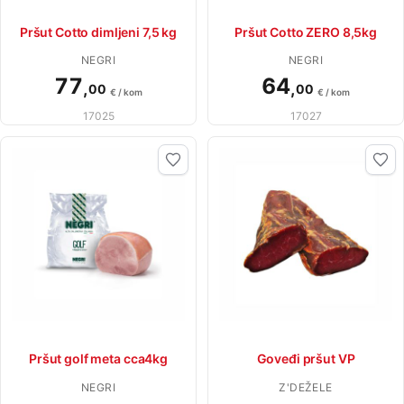
Pršut Cotto dimljeni 7,5 kg
Pršut Cotto ZERO 8,5kg
NEGRI
NEGRI
77
64
,
,
00
00
€ / kom
€ / kom
17025
17027
Pršut golf meta cca4kg
Goveđi pršut VP
NEGRI
Z'DEŽELE