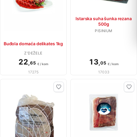
Istarska suha šunka rezana
500g
PISINIUM
Buđola domaća delikates 1kg
Z'DEŽELE
22
13
,
,
65
05
€ / kom
€ / kom
17275
17033