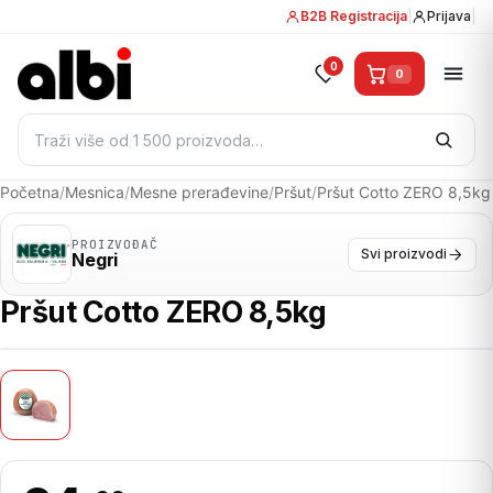
B2B Registracija
|
Prijava
|
0
0
Pretraži:
Početna
/
Mesnica
/
Mesne prerađevine
/
Pršut
/
Pršut Cotto ZERO 8,5kg
PROIZVOĐAČ
Svi proizvodi
Negri
Pršut Cotto ZERO 8,5kg