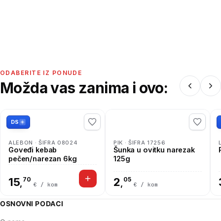
ODABERITE IZ PONUDE
Možda vas zanima i ovo:
DS
ALEBON · ŠIFRA 08024
PIK · ŠIFRA 17256
Goveđi kebab
Šunka u ovitku narezak
pečen/narezan 6kg
125g
15
70
2
05
,
,
€ / kom
€ / kom
OSNOVNI PODACI