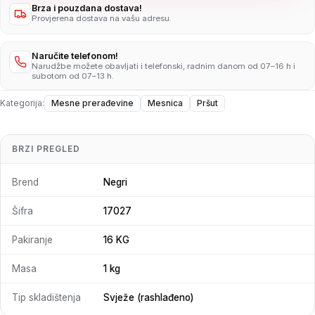
Brza i pouzdana dostava!
Provjerena dostava na vašu adresu.
Naručite telefonom!
Narudžbe možete obavljati i telefonski, radnim danom od 07–16 h i
subotom od 07–13 h.
Kategorija:
Mesne prerađevine
Mesnica
Pršut
BRZI PREGLED
Brend
Negri
Šifra
17027
Pakiranje
16 KG
Masa
1 kg
Tip skladištenja
Svježe (rashlađeno)