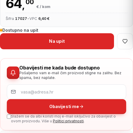
64
00
,
€ / kom
Šifra
17027
•
VPC
6,40 €
Dostupno na upit
Na upit
Obavijesti me kada bude dostupno
Pošaljemo vam e-mail čim proizvod stigne na zalihu. Bez
spama, bez naplate.
Obavijesti me
Slažem se da albi koristi moj e-mail isključivo za obavijest o
ovom proizvodu. Više u
Politici privatnosti
.