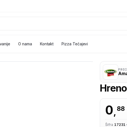
vanije
O nama
Kontakt
Pizza Tečajevi
PRO
Ama
Hreno
0
88
,
Šifra
17231