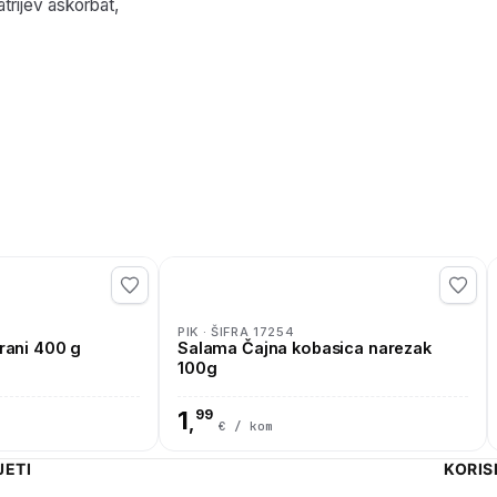
trijev askorbat,
PIK · ŠIFRA 17254
irani 400 g
Salama Čajna kobasica narezak
100g
1
99
,
€ / kom
JETI
KORIS