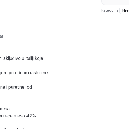
Kategorija:
Hre
at
sključivo u Italiji koje
jem prirodnom rastu i ne
e i puretine, od
 mesa.
o pureće meso 42%,