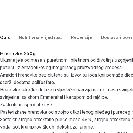
Opis
Nutritivna vrijednost
Recenzije
Dostava i povr
Hrenovke 250g
Ukusna jela od mesa s puretinom i piletinom od životinja uzgojenih i
potječu iz Amadori-ovog integriranog proizvodnog procesa.
Amadori hrenovke bez glutena su; izvor su joda koji pomaže dječ
sadrži dodatne polifosfate.
Hrenovke također dolaze u sljedećim verzijama: od mesa svinjetin
svinjetine, sa sirom Emmenthal i kečapom od rajčice.
Zašto ih ne isprobate sve.
Pasterizirane hrenovke od strojno otkoštenog pilećeg i purećeg
Sastojci: strojno otkoštano pileće meso 49%, strojno otkošten
voda, sol, krumpirov škrob, dekstroza, arome,