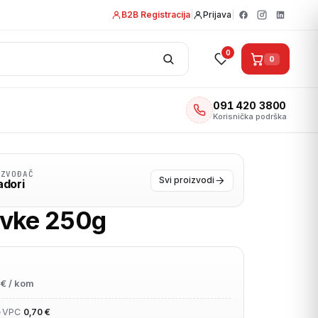
B2B Registracija
|
Prijava
|
0
0
091 420 3800
Korisnička podrška
IZVOĐAČ
Svi proizvodi
dori
vke 250g
€ / kom
•
VPC
0,70 €