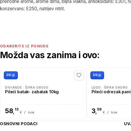
preirodne arome, arome dima, biljna vlakna, antioksidans: E301, na
konzervans: E250, natrijev nitrit.
ODABERITE IZ PONUDE
Možda vas zanima i ovo:
DS
DS
DIVIANDE · ŠIFRA 08030
LEDO · ŠIFRA 08090
Pileći batak- zabatak 10kg
Pileći odrezak pan
58
13
3
59
,
,
€ / kom
€ / kom
OSNOVNI PODACI
UV