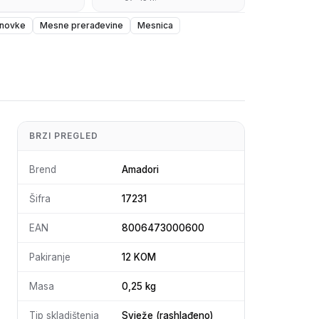
novke
Mesne prerađevine
Mesnica
BRZI PREGLED
Brend
Amadori
Šifra
17231
EAN
8006473000600
Pakiranje
12 KOM
Masa
0,25 kg
Tip skladištenja
Svježe (rashlađeno)