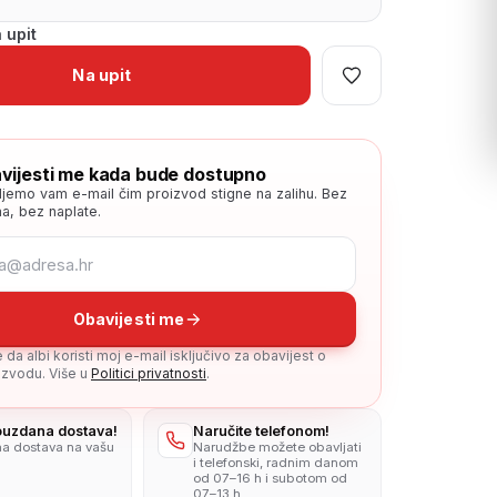
 upit
Na upit
vijesti me kada bude dostupno
ljemo vam e-mail čim proizvod stigne na zalihu. Bez
a, bez naplate.
Obavijesti me
da albi koristi moj e-mail isključivo za obavijest o
zvodu. Više u
Politici privatnosti
.
pouzdana dostava!
Naručite telefonom!
na dostava na vašu
Narudžbe možete obavljati
i telefonski, radnim danom
od 07–16 h i subotom od
07–13 h.