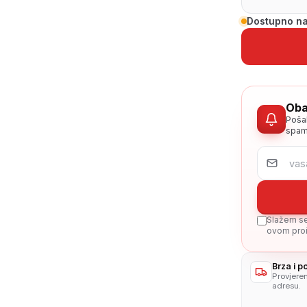
Dostupno na
Oba
Poša
spam
Slažem se 
ovom proi
Brza i 
Provjere
adresu.