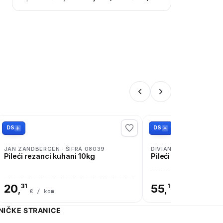
DS
DS
JAN ZANDBERGEN · ŠIFRA 08039
DIVIANDE · ŠIFRA 0802
Pileći rezanci kuhani 10kg
Pileći batak zabatak
20
31
55
10
,
,
€ / kom
€ / kom
NIČKE STRANICE