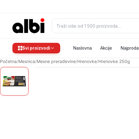
Pretraži:
Svi proizvodi
Naslovna
Akcije
Najproda
Početna
/
Mesnica
/
Mesne prerađevine
/
Hrenovke
/
Hrenovke 250g