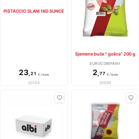
PISTACCIO SLANI 1KG SUNCE
Sjemene buče " golica" 200 g
EUROCOMPANY
23
2
,
,
21
77
€ / kom
€ / kom
20104
20093