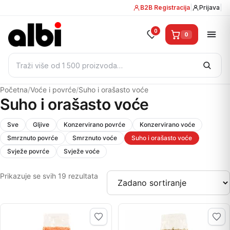
B2B Registracija
|
Prijava
|
0
0
Pretraži:
Početna
/
Voće i povrće
/
Suho i orašasto voće
Suho i orašasto voće
Sve
Gljive
Konzervirano povrće
Konzervirano voće
Smrznuto povrće
Smrznuto voće
Suho i orašasto voće
Svježe povrće
Svježe voće
Prikazuje se svih 19 rezultata