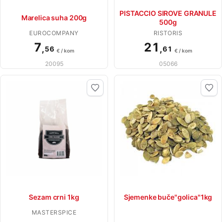
PISTACCIO SIROVE GRANULE
Marelica suha 200g
500g
EUROCOMPANY
RISTORIS
7
21
,
,
56
61
€ / kom
€ / kom
20095
05066
Sezam crni 1kg
Sjemenke buče"golica"1kg
MASTERSPICE