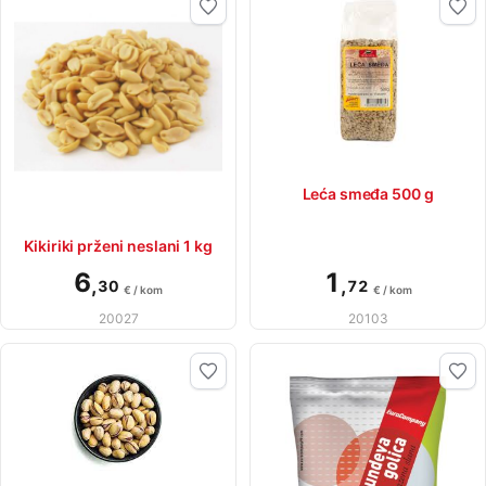
Leća smeđa 500 g
Kikiriki prženi neslani 1 kg
6
1
,
,
30
72
€ / kom
€ / kom
20027
20103