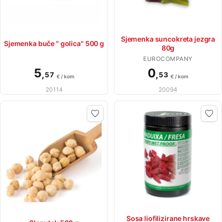
Sjemenka suncokreta jezgra
Sjemenka buče " golica" 500 g
80g
EUROCOMPANY
5
0
,
,
57
53
€ / kom
€ / kom
20114
20094
Sosa liofilizirane hrskave