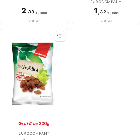
EUROCOMPANY
2
1
,
,
38
32
€ / kom
€ / kom
20091
20096
Grožđice 200g
EUROCOMPANY