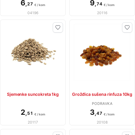
6
9
,
,
27
74
€ / kom
€ / kom
04196
20116
Sjemenke suncokreta 1kg
Grožđica sušena rinfuza 10kg
PODRAVKA
2
3
,
,
51
47
€ / kom
€ / kom
20117
20108