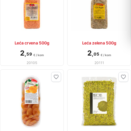
Leća crvena 500g
Leća zelena 500g
2
2
,
,
59
05
€ / kom
€ / kom
20105
20111