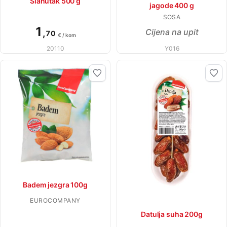
Slanutak 500 g
jagode 400 g
SOSA
1
Cijena na upit
,
70
€ / kom
20110
Y016
Badem jezgra 100g
EUROCOMPANY
Datulja suha 200g