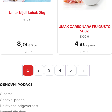
Umak bijeli kebab 2kg
TINA
UMAK CARBONARA PIU GUSTO
500 g
KOCH
8
4
,
,
74
63
€ / kom
€ / kom
02057
07189
1
2
3
4
5
→
OSNOVNI PODACI
O nama
Osnovni podaci
Društvena odgovornost
Postani dio tima