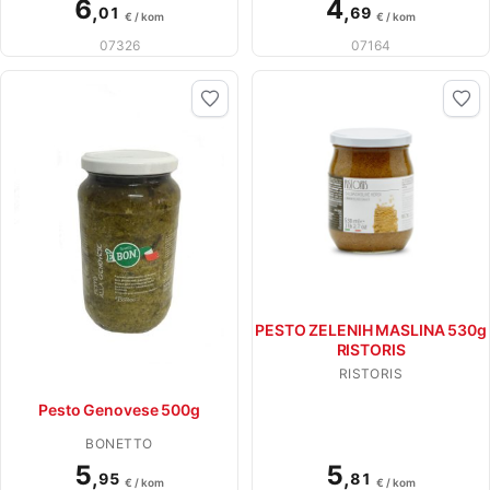
6
4
,
,
01
69
€ / kom
€ / kom
07326
07164
PESTO ZELENIH MASLINA 530g
RISTORIS
RISTORIS
Pesto Genovese 500g
BONETTO
5
5
,
,
95
81
€ / kom
€ / kom