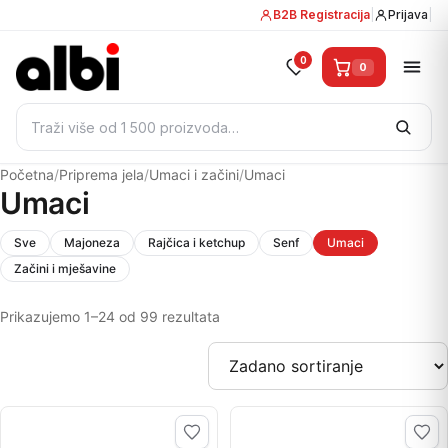
B2B Registracija
|
Prijava
|
0
0
Pretraži:
Početna
/
Priprema jela
/
Umaci i začini
/
Umaci
Umaci
Sve
Majoneza
Rajčica i ketchup
Senf
Umaci
Začini i mješavine
Prikazujemo 1–24 od 99 rezultata