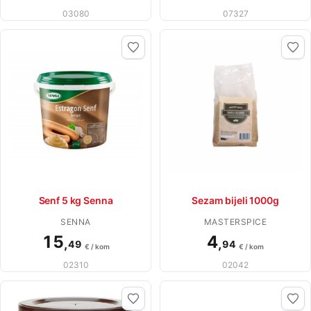
03080
07327
Senf 5 kg Senna
Sezam bijeli 1000g
SENNA
MASTERSPICE
15
4
,
,
49
94
€ / kom
€ / kom
02310
02042