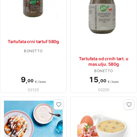
Tartufata crni tartuf 580g
BONETTO
Tartufata od crnih tart. u
mas.ulju. 580g
BONETTO
9
15
,
,
00
00
€ / kom
€ / kom
02123
02220