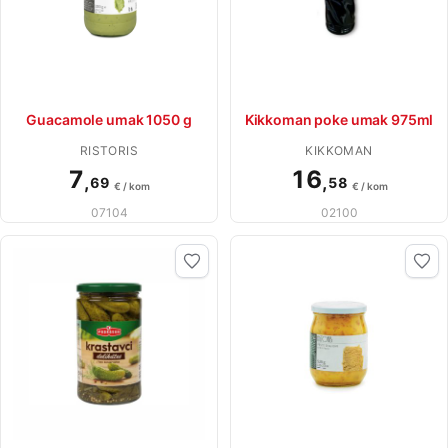
Guacamole umak 1050 g
Kikkoman poke umak 975ml
RISTORIS
KIKKOMAN
7
16
,
,
69
58
€ / kom
€ / kom
07104
02100