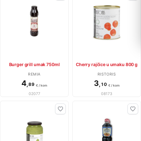
Burger grill umak 750ml
Cherry rajčice u umaku 800 g
REMIA
RISTORIS
4
3
,
,
89
10
€ / kom
€ / kom
02077
08173