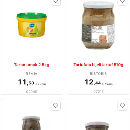
Tartar umak 2.5kg
Tartufata bijeli tartuf 510g
REMIA
RISTORIS
11
12
,
,
50
44
€ / kom
€ / kom
02049
07216