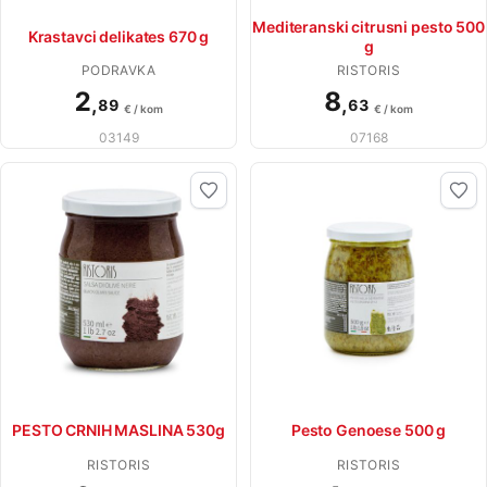
Mediteranski citrusni pesto 500
Krastavci delikates 670 g
g
PODRAVKA
RISTORIS
2
8
,
,
89
63
€ / kom
€ / kom
03149
07168
PESTO CRNIH MASLINA 530g
Pesto Genoese 500 g
RISTORIS
RISTORIS