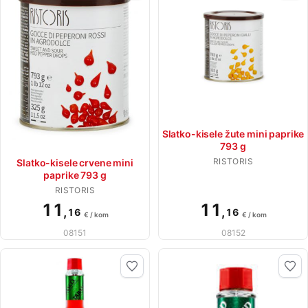
Slatko-kisele žute mini paprike
793 g
RISTORIS
Slatko-kisele crvene mini
paprike 793 g
RISTORIS
11
11
,
,
16
16
€ / kom
€ / kom
08151
08152