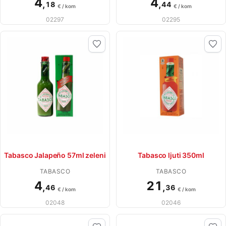
4
4
,
,
18
44
€ / kom
€ / kom
02297
02295
Tabasco Jalapeño 57ml zeleni
Tabasco ljuti 350ml
TABASCO
TABASCO
4
21
,
,
46
36
€ / kom
€ / kom
02048
02046