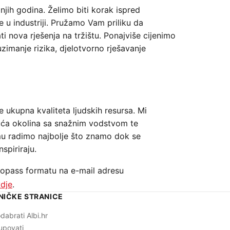
njih godina. Želimo biti korak ispred
 u industriji. Pružamo Vam priliku da
rati nova rješenja na tržištu. Ponajviše cijenimo
uzimanje rizika, djelotvorno rješavanje
 ukupna kvaliteta ljudskih resursa. Mi
uća okolina sa snažnim vodstvom te
imu radimo najbolje što znamo dok se
spiriraju.
ropass formatu na e-mail adresu
dje
.
NIČKE STRANICE
dabrati Albi.hr
upovati