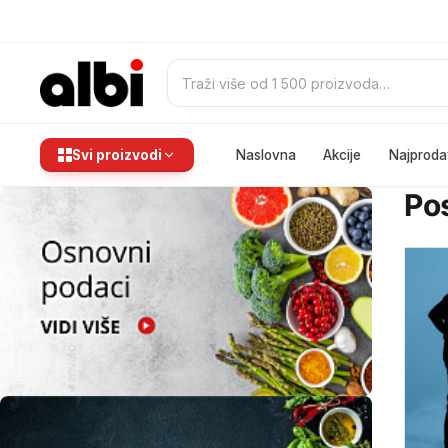
Pretraži:
Svi proizvodi
Naslovna
Akcije
Najproda
Pos