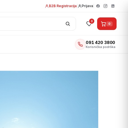
B2B Registracija
|
Prijava
|
0
0
091 420 3800
Korisnička podrška