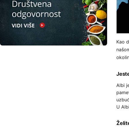
Kao d
našom
okoli
Jeste
Albi 
pamet
uzbuđ
U Alb
Želit