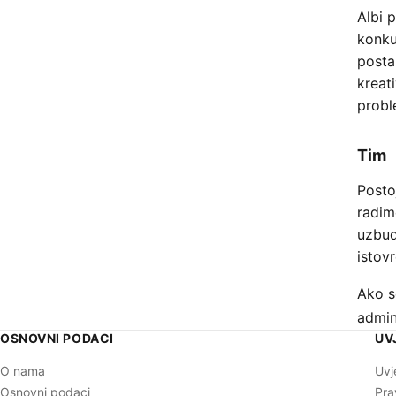
Albi 
konku
postan
kreat
probl
Tim
Posto
radim
uzbud
istov
Ako s
admin
OSNOVNI PODACI
UV
O nama
Uvj
Osnovni podaci
Pra