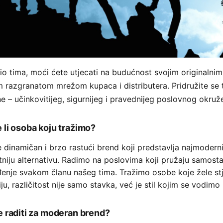
io tima, moći ćete utjecati na budućnost svojim originalnim
 razgranatom mrežom kupaca i distributera. Pridružite se t
ne – učinkovitijeg, sigurnijeg i pravednijeg poslovnog okruž
 li osoba koju tražimo?
je dinamičan i brzo rastući brend koji predstavlja najmodernij
niju alternativu. Radimo na poslovima koji pružaju samostal
enje svakom članu našeg tima. Tražimo osobe koje žele stje
iju, različitost nije samo stavka, već je stil kojim se vodim
e raditi za moderan brend?