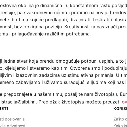
poslovna okolina je dinamična i u konstantnom rastu posljed
rencije, pa svakodnevno učimo i pratimo najnovije trendove
ete dio tima koji će predlagati, dizajnirati, testirati i plasi
ivnost, bez obzira na poziciju. Kreativnost za nas znači pre
ema i prilagođavanje različitim potrebama.
ji jedna stvar koja brendu omogućuje potpuni uspjeh, a to je
o, djelujemo i stvaramo kao tim. Otvorena smo i podupiraj
ljivim i izazovnim zadacima uz stimulativna primanja. U t
remeno zabavljamo i uživamo surađujući s ljudima koji nas in
e prepoznajete u našem timu, pošaljite nam životopis u Eu
istracija@albi.hr . Predložak životopisa možete preuzeti
ov
JETI
KORIS
eti poslovanja
Zašto o
vila privatnosti
Kako k