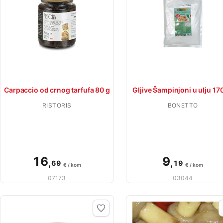
Carpaccio od crnog tarfufa 80 g
Gljive Šampinjoni u ulju 17
RISTORIS
BONETTO
16
9
,
,
69
19
€ / kom
€ / kom
07173
03044