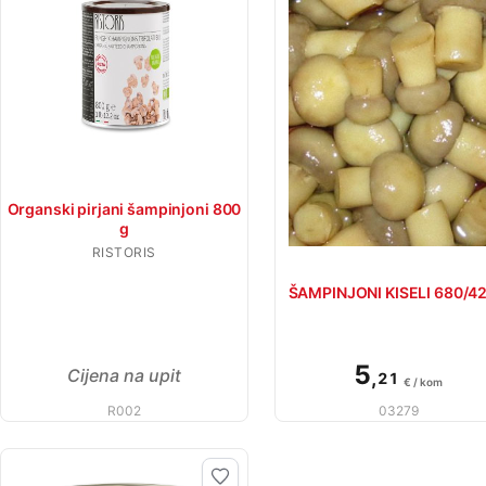
Organski pirjani šampinjoni 800
g
RISTORIS
ŠAMPINJONI KISELI 680/4
5
Cijena na upit
,
21
€ / kom
R002
03279