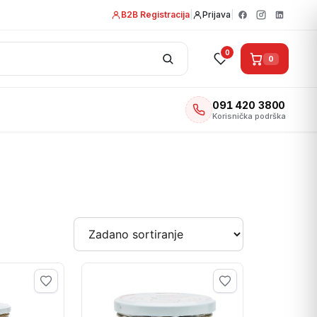
B2B Registracija
|
Prijava
|
0
0
091 420 3800
Korisnička podrška