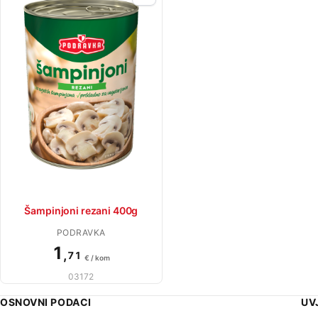
Šampinjoni rezani 400g
PODRAVKA
1
,
71
€ / kom
03172
OSNOVNI PODACI
UV