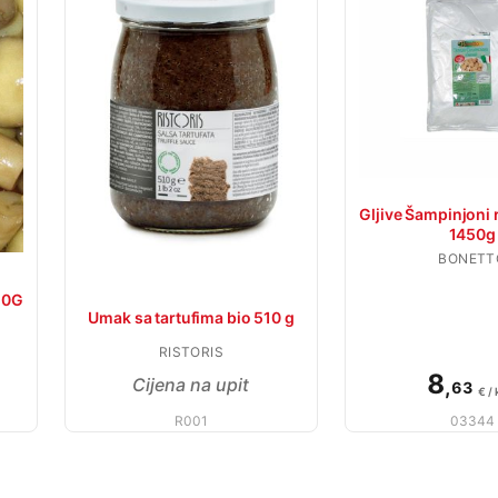
Gljive Šampinjoni r
1450g
BONETT
20G
Umak sa tartufima bio 510 g
RISTORIS
8
Cijena na upit
,
63
€ /
R001
03344