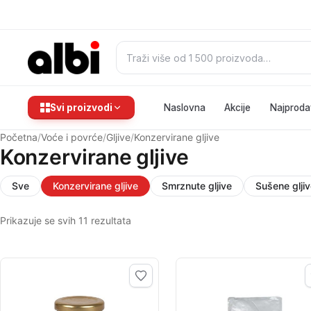
Pretraži:
Svi proizvodi
Naslovna
Akcije
Najproda
Početna
/
Voće i povrće
/
Gljive
/
Konzervirane gljive
Konzervirane gljive
Sve
Konzervirane gljive
Smrznute gljive
Sušene glji
Prikazuje se svih 11 rezultata