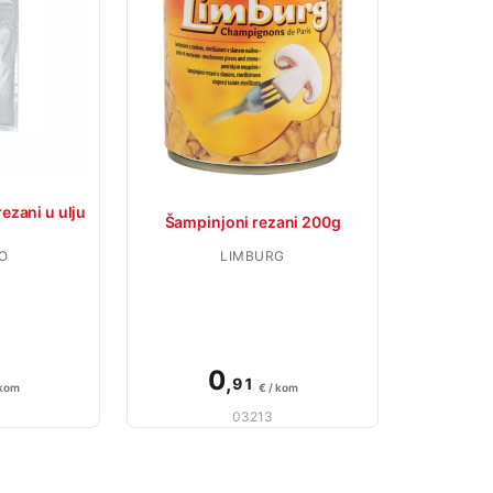
ezani u ulju
Šampinjoni rezani 200g
O
LIMBURG
0
,
91
 kom
€ / kom
03213