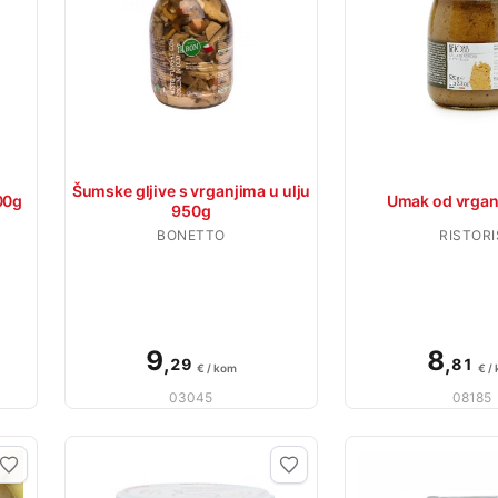
Šumske gljive s vrganjima u ulju
00g
Umak od vrgan
950g
BONETTO
RISTORI
9
8
,
,
29
81
€ / kom
€ /
03045
08185