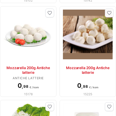
15102
15142
Mozzarella 200g Antiche
Mozzarella 200g Antiche
latterie
latterie
ANTICHE LATTERIE
0
0
,
,
98
98
€ / kom
€ / kom
15178
15225