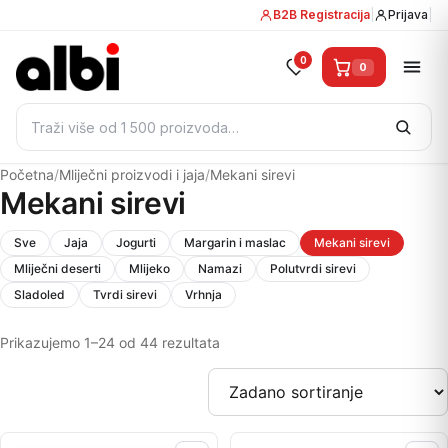
B2B Registracija
|
Prijava
|
0
0
Pretraži:
Početna
/
Mliječni proizvodi i jaja
/
Mekani sirevi
Mekani sirevi
Sve
Jaja
Jogurti
Margarin i maslac
Mekani sirevi
Mliječni deserti
Mlijeko
Namazi
Polutvrdi sirevi
Sladoled
Tvrdi sirevi
Vrhnja
Prikazujemo 1–24 od 44 rezultata