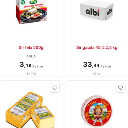
Sir feta 500g
Sir gauda 45 % 2,5 kg
ARLA
3
33
,
,
19
44
€ / kom
€ / kom
15179
15141