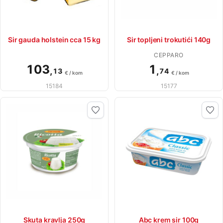
Sir gauda holstein cca 15 kg
Sir topljeni trokutići 140g
CEPPARO
103
1
,
,
13
74
€ / kom
€ / kom
15184
15177
Skuta kravlja 250g
Abc krem sir 100g