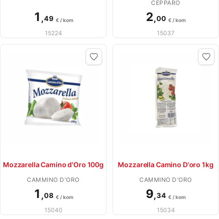
CEPPARO
1
2
,
,
49
00
€ / kom
€ / kom
15224
15037
Mozzarella Camino d'Oro 100g
Mozzarella Camino D'oro 1kg
CAMMINO D'ORO
CAMMINO D'ORO
1
9
,
,
08
34
€ / kom
€ / kom
15040
15034