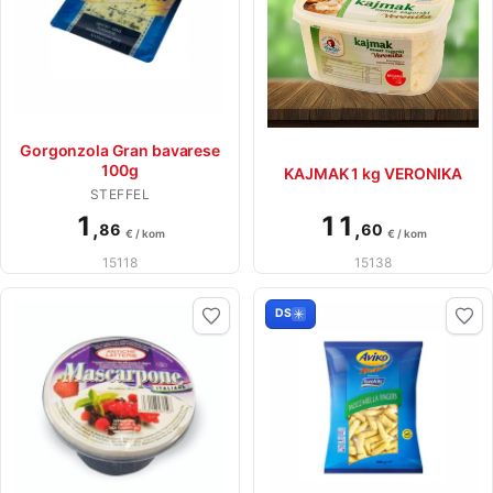
Gorgonzola Gran bavarese
100g
KAJMAK 1 kg VERONIKA
STEFFEL
1
11
,
,
86
60
€ / kom
€ / kom
15118
15138
DS