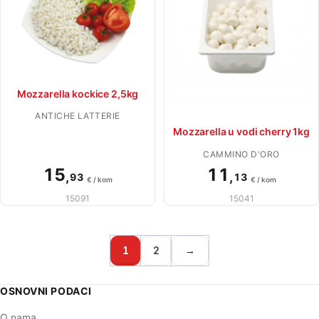
Mozzarella kockice 2,5kg
ANTICHE LATTERIE
Mozzarella u vodi cherry 1kg
CAMMINO D'ORO
15
11
,
,
93
13
€ / kom
€ / kom
15091
15041
1
2
→
OSNOVNI PODACI
O nama