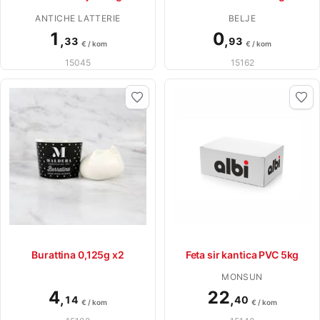
ANTICHE LATTERIE
BELJE
1
0
,
,
33
93
€ / kom
€ / kom
15045
15162
Burattina 0,125g x2
Feta sir kantica PVC 5kg
MONSUN
4
22
,
,
14
40
€ / kom
€ / kom