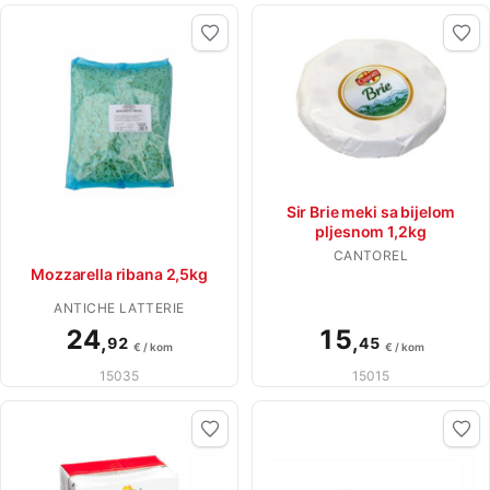
Sir Brie meki sa bijelom
pljesnom 1,2kg
CANTOREL
Mozzarella ribana 2,5kg
ANTICHE LATTERIE
24
15
,
,
92
45
€ / kom
€ / kom
15035
15015