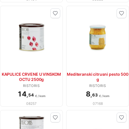
KAPULICE CRVENE U VINSKOM
Mediteranski citrusni pesto 500
OCTU 2500g
g
RISTORIS
RISTORIS
14
8
,
,
54
63
€ / kom
€ / kom
08257
07168