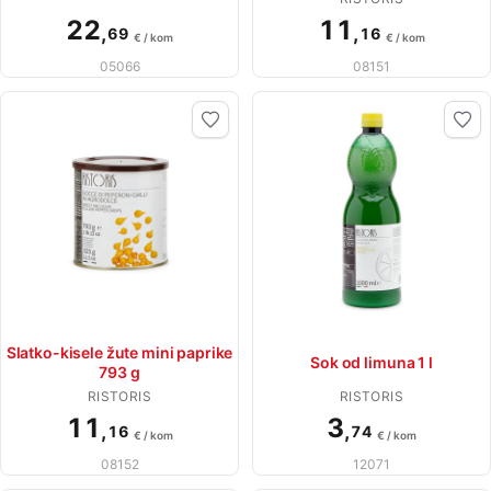
22
11
,
,
69
16
€ / kom
€ / kom
05066
08151
Slatko-kisele žute mini paprike
Sok od limuna 1 l
793 g
RISTORIS
RISTORIS
11
3
,
,
16
74
€ / kom
€ / kom
08152
12071