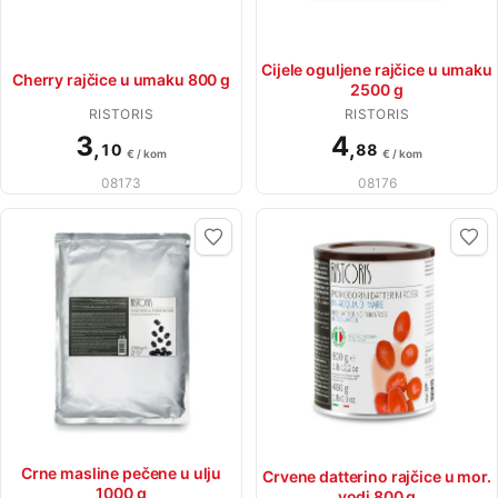
Cijele oguljene rajčice u umaku
Cherry rajčice u umaku 800 g
2500 g
RISTORIS
RISTORIS
3
4
,
,
10
88
€ / kom
€ / kom
08173
08176
Crne masline pečene u ulju
Crvene datterino rajčice u mor.
1000 g
vodi 800 g