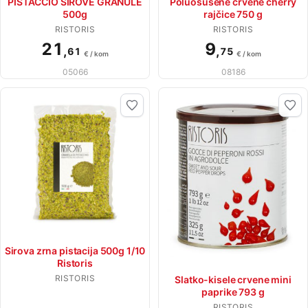
PISTACCIO SIROVE GRANULE
Poluosušene crvene cherry
500g
rajčice 750 g
RISTORIS
RISTORIS
21
9
,
,
61
75
€ / kom
€ / kom
05066
08186
Sirova zrna pistacija 500g 1/10
Ristoris
RISTORIS
Slatko-kisele crvene mini
paprike 793 g
RISTORIS