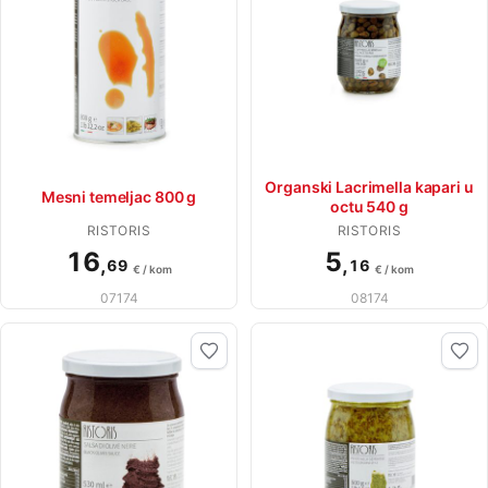
Organski Lacrimella kapari u
Mesni temeljac 800 g
octu 540 g
RISTORIS
RISTORIS
16
5
,
,
69
16
€ / kom
€ / kom
07174
08174