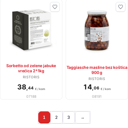
Sorbetto od zelene jabuke
Taggiasche masline bez koštica
vrećica 2*1kg
900 g
RISTORIS
RISTORIS
38
14
,
,
44
06
€ / kom
€ / kom
07188
08191
1
2
3
→