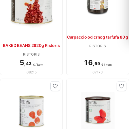
Carpaccio od crnog tarfufa 80 g
BAKED BEANS 2620g Ristoris
RISTORIS
RISTORIS
5
16
,
,
43
69
€ / kom
€ / kom
08215
07173