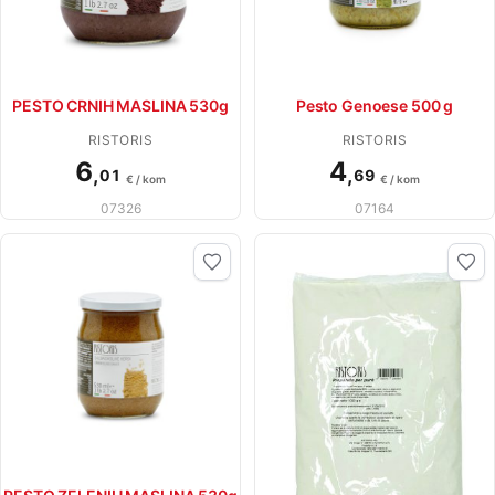
PESTO CRNIH MASLINA 530g
Pesto Genoese 500 g
RISTORIS
RISTORIS
6
4
,
,
01
69
€ / kom
€ / kom
07326
07164