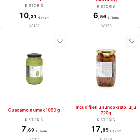
RISTORIS
RISTORIS
10
6
,
,
31
56
€ / kom
€ / kom
08187
08178
Inćun fileti u suncokreto. ulju
Guacamole umak 1050 g
720g
RISTORIS
RISTORIS
7
17
,
,
69
85
€ / kom
€ / kom
07104
03328