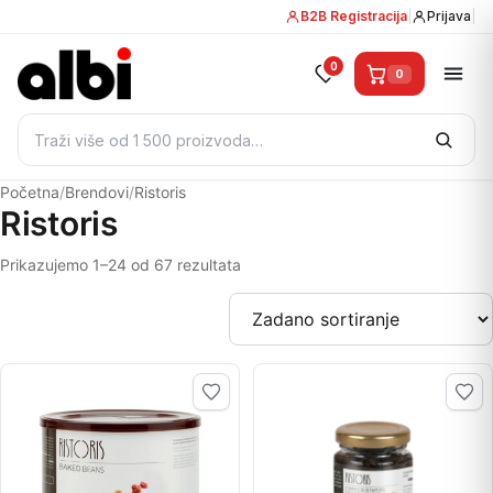
B2B Registracija
|
Prijava
|
0
0
Pretraži:
Početna
/
Brendovi
/
Ristoris
Ristoris
Prikazujemo 1–24 od 67 rezultata