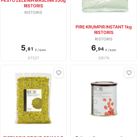
PESTO ZELENIH MASLINA 530g
RISTORIS
RISTORIS
PIRE KRUMPIR INSTANT 1kg
RISTORIS
RISTORIS
5
6
,
,
81
94
€ / kom
€ / kom
07327
08179