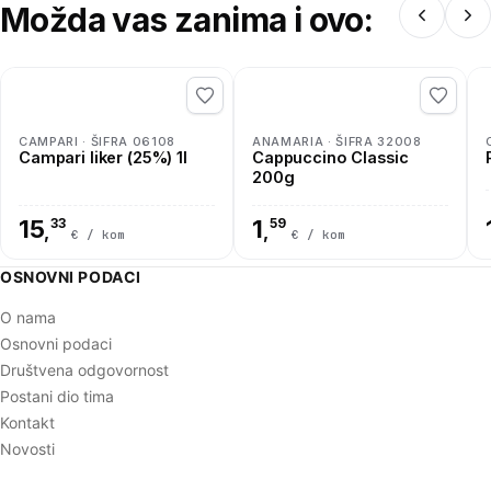
Možda vas zanima i ovo:
CAMPARI · ŠIFRA 06108
ANAMARIA · ŠIFRA 32008
Campari liker (25%) 1l
Cappuccino Classic
200g
15
33
1
59
,
,
€ / kom
€ / kom
OSNOVNI PODACI
O nama
Osnovni podaci
Društvena odgovornost
Postani dio tima
Kontakt
Novosti