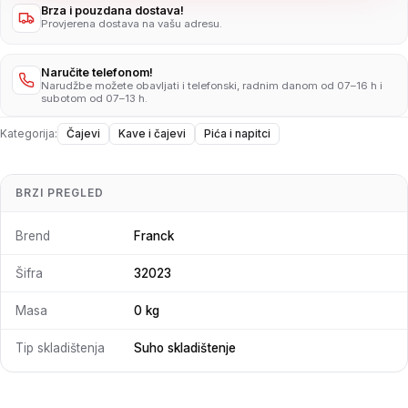
Brza i pouzdana dostava!
Provjerena dostava na vašu adresu.
Naručite telefonom!
Narudžbe možete obavljati i telefonski, radnim danom od 07–16 h i
subotom od 07–13 h.
Kategorija:
Čajevi
Kave i čajevi
Pića i napitci
BRZI PREGLED
Brend
Franck
Šifra
32023
Masa
0 kg
Tip skladištenja
Suho skladištenje