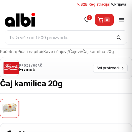
B2B Registracija
|
Prijava
|
0
0
Pretraži:
Početna
/
Pića i napitci
/
Kave i čajevi
/
Čajevi
/
Čaj kamilica 20g
PROIZVOĐAČ
Svi proizvodi
Franck
Čaj kamilica 20g