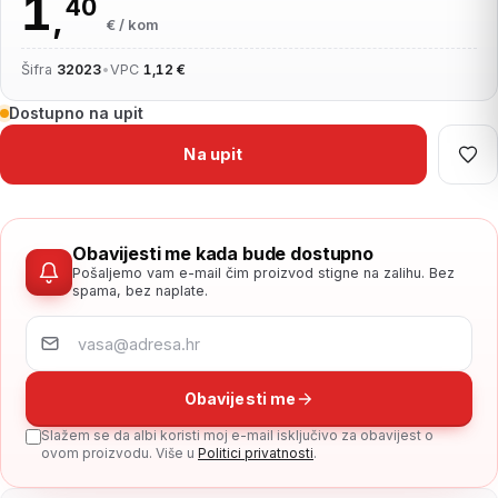
1
40
,
€ / kom
Šifra
32023
•
VPC
1,12 €
Dostupno na upit
Na upit
Obavijesti me kada bude dostupno
Pošaljemo vam e-mail čim proizvod stigne na zalihu. Bez
spama, bez naplate.
Obavijesti me
Slažem se da albi koristi moj e-mail isključivo za obavijest o
ovom proizvodu. Više u
Politici privatnosti
.