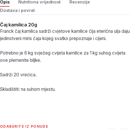
Opis
Nutritivna vrijednost
Recenzije
Dostava i povrat
Čaj kamilica 20g
Franck čaj kamilica sadrži cvjetove kamilice čija eterična ulja daju
jedinstveni miris čaja kojeg svatko prepoznaje i cijeni.
Potrebno je 6 kg svježeg cvijeta kamilice za 1 kg suhog cvijeta
ove plemenite biljke.
Sadrži 20 vrećica.
Skladištiti: na suhom mjestu.
ODABERITE IZ PONUDE