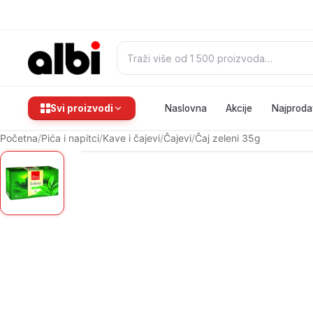
Pretraži:
Svi proizvodi
Naslovna
Akcije
Najproda
Početna
/
Pića i napitci
/
Kave i čajevi
/
Čajevi
/
Čaj zeleni 35g