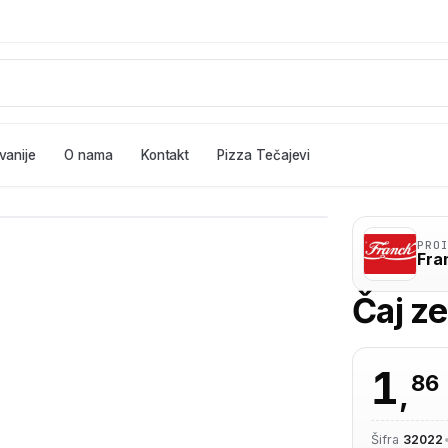
vanije
O nama
Kontakt
Pizza Tečajevi
PRO
Fra
Čaj ze
1
86
,
Šifra
32022