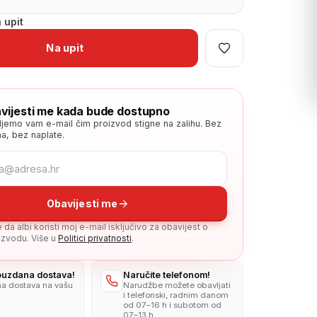
 upit
Na upit
vijesti me kada bude dostupno
ljemo vam e-mail čim proizvod stigne na zalihu. Bez
a, bez naplate.
Obavijesti me
da albi koristi moj e-mail isključivo za obavijest o
zvodu. Više u
Politici privatnosti
.
pouzdana dostava!
Naručite telefonom!
na dostava na vašu
Narudžbe možete obavljati
i telefonski, radnim danom
od 07–16 h i subotom od
07–13 h.