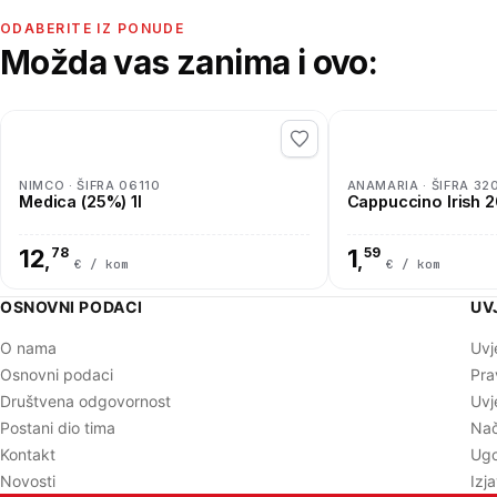
ODABERITE IZ PONUDE
Možda vas zanima i ovo:
NIMCO · ŠIFRA 06110
ANAMARIA · ŠIFRA 32
Medica (25%) 1l
Cappuccino Irish 
12
78
1
59
,
,
€ / kom
€ / kom
OSNOVNI PODACI
UV
O nama
Uvj
Osnovni podaci
Pra
Društvena odgovornost
Uvj
Postani dio tima
Nač
Kontakt
Ugo
Novosti
Izj