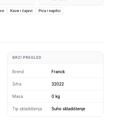
evi
Kave i čajevi
Pića i napitci
BRZI PREGLED
Brend
Franck
Šifra
32022
Masa
0 kg
Tip skladištenja
Suho skladištenje