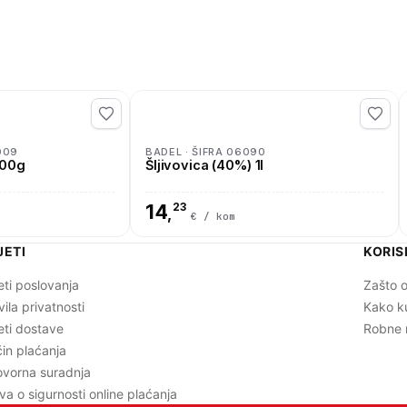
009
BADEL · ŠIFRA 06090
200g
Šljivovica (40%) 1l
14
23
,
€ / kom
JETI
KORIS
eti poslovanja
Zašto o
vila privatnosti
Kako k
eti dostave
Robne 
in plaćanja
vorna suradnja
ava o sigurnosti online plaćanja