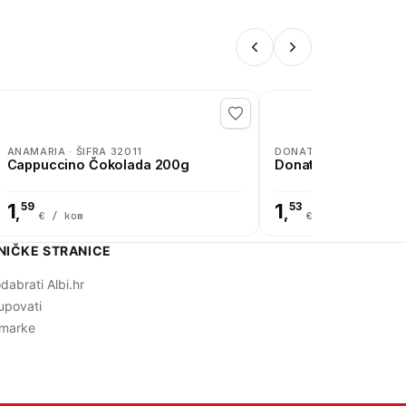
ANAMARIA · ŠIFRA 32011
DONAT · ŠIFRA 06100
Cappuccino Čokolada 200g
Donat Mg 1l
1
59
1
53
,
,
€ / kom
€ / kom
NIČKE STRANICE
dabrati Albi.hr
upovati
marke