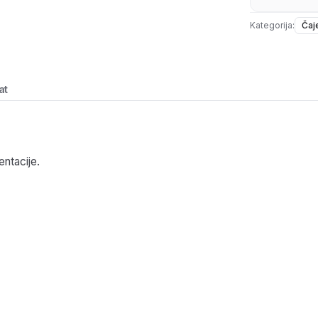
Kategorija:
Čaj
at
entacije.