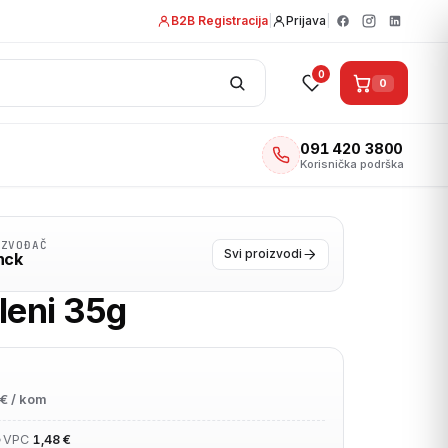
B2B Registracija
|
Prijava
|
0
0
091 420 3800
Korisnička podrška
IZVOĐAČ
Svi proizvodi
nck
leni 35g
€ / kom
•
VPC
1,48 €