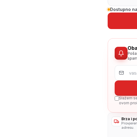
Dostupno na
Oba
Poša
spam
Slažem se 
ovom proi
Brza i 
Provjere
adresu.