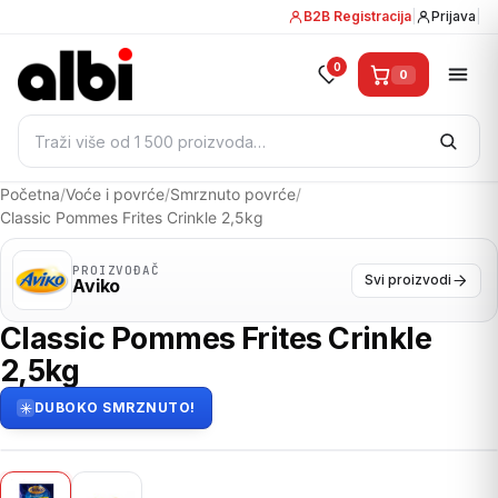
B2B Registracija
|
Prijava
|
0
0
Pretraži:
Početna
/
Voće i povrće
/
Smrznuto povrće
/
Classic Pommes Frites Crinkle 2,5kg
PROIZVOĐAČ
Svi proizvodi
Aviko
Classic Pommes Frites Crinkle
2,5kg
DUBOKO SMRZNUTO!
01
/ 02