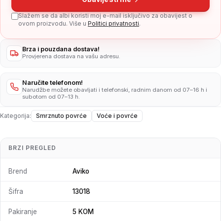
Slažem se da albi koristi moj e-mail isključivo za obavijest o
ovom proizvodu. Više u
Politici privatnosti
.
Brza i pouzdana dostava!
Provjerena dostava na vašu adresu.
Naručite telefonom!
Narudžbe možete obavljati i telefonski, radnim danom od 07–16 h i
subotom od 07–13 h.
Kategorija:
Smrznuto povrće
Voće i povrće
BRZI PREGLED
Brend
Aviko
Šifra
13018
Pakiranje
5 KOM