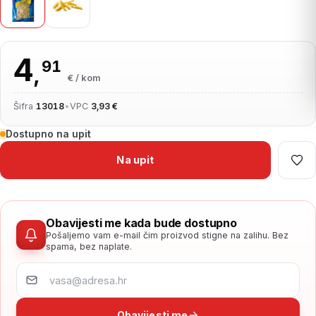
4
91
,
€ / kom
Šifra
13018
•
VPC
3,93 €
Dostupno na upit
Na upit
Obavijesti me kada bude dostupno
Pošaljemo vam e-mail čim proizvod stigne na zalihu. Bez
spama, bez naplate.
Obavijesti me