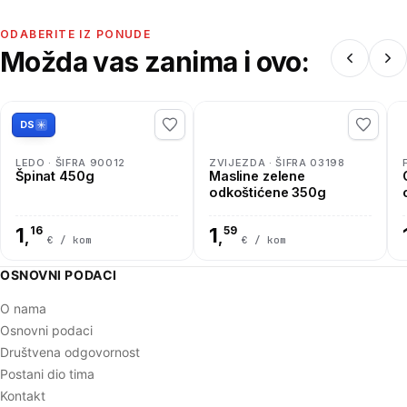
ODABERITE IZ PONUDE
Možda vas zanima i ovo:
DS
LEDO · ŠIFRA 90012
ZVIJEZDA · ŠIFRA 03198
Špinat 450g
Masline zelene
odkoštićene 350g
1
16
1
59
,
,
€ / kom
€ / kom
OSNOVNI PODACI
O nama
Osnovni podaci
Društvena odgovornost
Postani dio tima
Kontakt