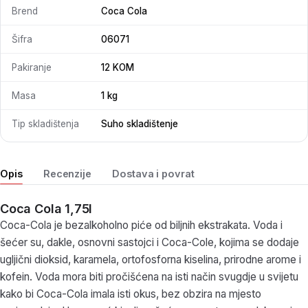
Brend
Coca Cola
Šifra
06071
Pakiranje
12 KOM
Masa
1 kg
Tip skladištenja
Suho skladištenje
Opis
Recenzije
Dostava i povrat
Coca Cola 1,75l
Coca-Cola je bezalkoholno piće od biljnih ekstrakata. Voda i
šećer su, dakle, osnovni sastojci i Coca-Cole, kojima se dodaje
ugljični dioksid, karamela, ortofosforna kiselina, prirodne arome i
kofein. Voda mora biti pročišćena na isti način svugdje u svijetu
kako bi Coca-Cola imala isti okus, bez obzira na mjesto