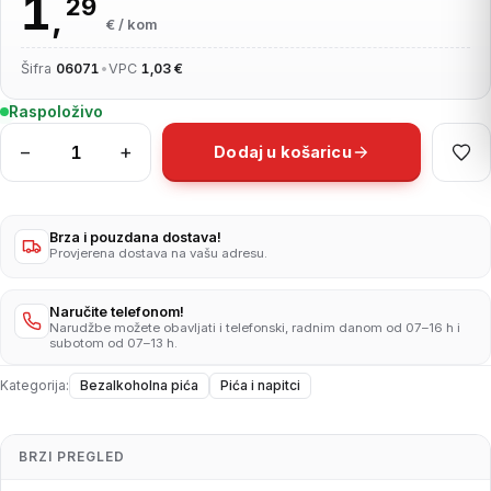
1
29
,
€ / kom
Šifra
06071
•
VPC
1,03 €
Raspoloživo
−
+
Dodaj u košaricu
Coca
Cola
1,75l
količina
Brza i pouzdana dostava!
Provjerena dostava na vašu adresu.
Naručite telefonom!
Narudžbe možete obavljati i telefonski, radnim danom od 07–16 h i
subotom od 07–13 h.
Kategorija:
Bezalkoholna pića
Pića i napitci
BRZI PREGLED