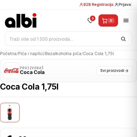
B2B Registracija
|
Prijava
|
0
0
Pretraži:
Početna
/
Pića i napitci
/
Bezalkoholna pića
/
Coca Cola 1,75l
PROIZVOĐAČ
Svi proizvodi
Coca Cola
Coca Cola 1,75l