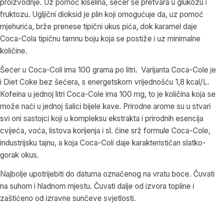
proizvodnje. Uz pomoć kiselina, šećer se pretvara u glukozu i
fruktozu. Ugljični dioksid je plin koji omogućuje da, uz pomoć
mjehurića, brže prenese tipični ukus pića, dok karamel daje
Coca-Cola tipičnu tamnu boju koja se postiže i uz minimalne
količine.
Šećer u Coca-Coli ima 100 grama po litri. Varijanta Coca-Cole je
i Diet Coke bez šećera, s energetskom vrijednošću 1,8 kcal/L.
Kofeina u jednoj litri Coca-Cole ima 100 mg, to je količina koja se
može naći u jednoj šalici bijele kave. Prirodne arome su u stvari
svi oni sastojci koji u kompleksu ekstrakta i prirodnih esencija
cvijeća, voća, listova korijenja i sl. čine srž formule Coca-Cole,
industrijsku tajnu, a koja Coca-Coli daje karakterističan slatko-
gorak okus.
Najbolje upotrijebiti do datuma označenog na vratu boce. Čuvati
na suhom i hladnom mjestu. Čuvati dalje od izvora topline i
zaštićeno od izravne sunčeve svjetlosti.