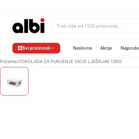
Pretraži:
Svi proizvodi
Naslovna
Akcije
Najproda
Početna
/
COKOLADA ZA PUNJENJE OKUS LJEŠNJAK 13KG