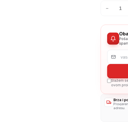
−
Oba
Poša
spam
Slažem se 
ovom proi
Brza i 
Provjere
adresu.