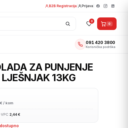
B2B Registracija
|
Prijava
|
0
0
091 420 3800
Korisnička podrška
LADA ZA PUNJENJE
 LJEŠNJAK 13KG
€ / kom
•
VPC
2,44 €
edostupno