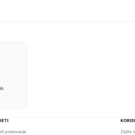
je.
JETI
KORIS
eti poslovanja
Zašto o