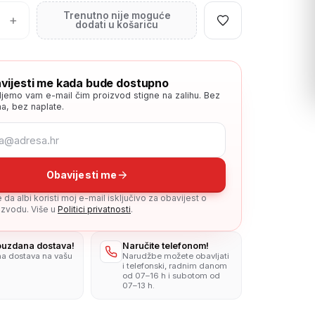
Trenutno nije moguće
+
dodati u košaricu
vijesti me kada bude dostupno
ljemo vam e-mail čim proizvod stigne na zalihu. Bez
a, bez naplate.
Obavijesti me
da albi koristi moj e-mail isključivo za obavijest o
zvodu. Više u
Politici privatnosti
.
pouzdana dostava!
Naručite telefonom!
na dostava na vašu
Narudžbe možete obavljati
i telefonski, radnim danom
od 07–16 h i subotom od
07–13 h.