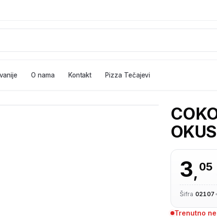
vanije
O nama
Kontakt
Pizza Tečajevi
COKO
OKUS
3
05
,
Šifra
02107
Trenutno n