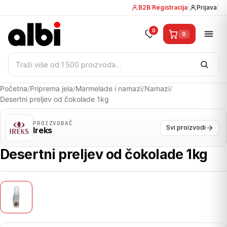
B2B Registracija
|
Prijava
|
0
0
Pretraži:
Početna
/
Priprema jela
/
Marmelade i namazi
/
Namazi
/
Desertni preljev od čokolade 1kg
PROIZVOĐAČ
Svi proizvodi
Ireks
Desertni preljev od čokolade 1kg