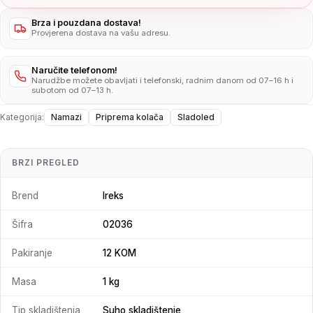
Brza i pouzdana dostava!
Provjerena dostava na vašu adresu.
Naručite telefonom!
Narudžbe možete obavljati i telefonski, radnim danom od 07–16 h i
subotom od 07–13 h.
Kategorija:
Namazi
Priprema kolača
Sladoled
BRZI PREGLED
Brend
Ireks
Šifra
02036
Pakiranje
12 KOM
Masa
1 kg
Tip skladištenja
Suho skladištenje