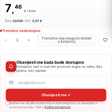
7
46
,
€ / kom
Šifra
02036
•
VPC
5,97 €
Trenutno nedostupno
Trenutno nije moguće dodati
−
+
u košaricu
Obavijesti me kada bude dostupno
Pošaljemo vam e-mail čim proizvod stigne na zalihu. Bez
spama, bez naplate.
Obavijesti me
Slažem se da albi koristi moj e-mail isključivo za obavijest o
ovom proizvodu. Više u
Politici privatnosti
.