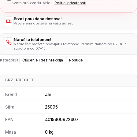
ovom proizvodu. Više u
Politici privatnosti
.
Brza i pouzdana dostava!
Provjerena dostava na vašu adresu.
Naručite telefonom!
Narudžbe možete obavljati i telefonski, radnim danom od 07–16 h i
subotom od 07–13 h.
Kategorija:
Čišćenje i dezinfekcija
Posuđe
BRZI PREGLED
Brend
Jar
Šifra
25095
EAN
4015400922407
Masa
0 kg