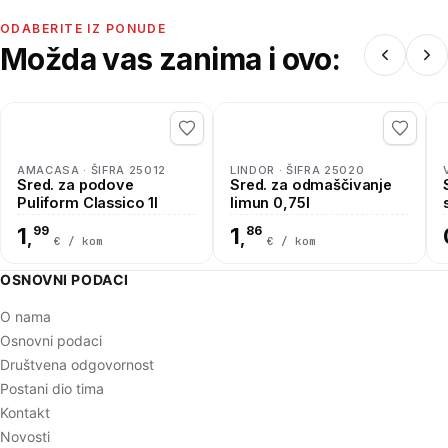
ODABERITE IZ PONUDE
Možda vas zanima i ovo:
AMACASA · ŠIFRA 25012
LINDOR · ŠIFRA 25020
Sred. za podove
Sred. za odmaščivanje
Puliform Classico 1l
limun 0,75l
1
99
1
86
,
,
€ / kom
€ / kom
OSNOVNI PODACI
O nama
Osnovni podaci
Društvena odgovornost
Postani dio tima
Kontakt
Novosti