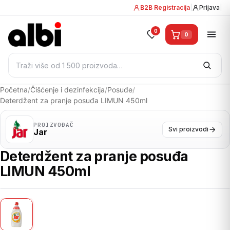
B2B Registracija
|
Prijava
|
0
0
Pretraži:
Početna
/
Čišćenje i dezinfekcija
/
Posuđe
/
Deterdžent za pranje posuđa LIMUN 450ml
PROIZVOĐAČ
Svi proizvodi
Jar
Deterdžent za pranje posuđa
LIMUN 450ml