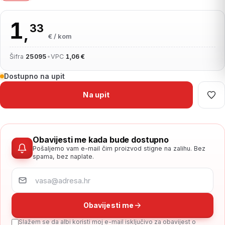
1
33
,
€ / kom
Šifra
25095
•
VPC
1,06 €
Dostupno na upit
Na upit
Obavijesti me kada bude dostupno
Pošaljemo vam e-mail čim proizvod stigne na zalihu. Bez
spama, bez naplate.
Obavijesti me
Slažem se da albi koristi moj e-mail isključivo za obavijest o