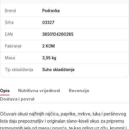
Brend
Podravka
Šifra
03327
EAN
3850104260285
Pakiranje
2 KOM
Masa
3,95 kg
Tip skladištenja
Suho skladištenje
Opis
Nutritivna vrijednost
Recenzije
Dostava i povrat
Očuvani okusi najfinijih rajčica, paprike, mrkve, luka i peršinovog
lista daju prepoznatljiv i originalan slano-kiseli okus za pripremu
raznovrsnih jela od mesa i povrća, te kao prilog uz rižu, krumpir i