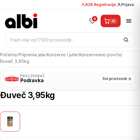
B2B Registracija
|
Prijava
|
0
0
Pretraži:
Početna
/
Priprema jela
/
Konzerve i juhe
/
Konzervirano povrće
/
Đuveč 3,95kg
PROIZVOĐAČ
Svi proizvodi
Podravka
Đuveč 3,95kg