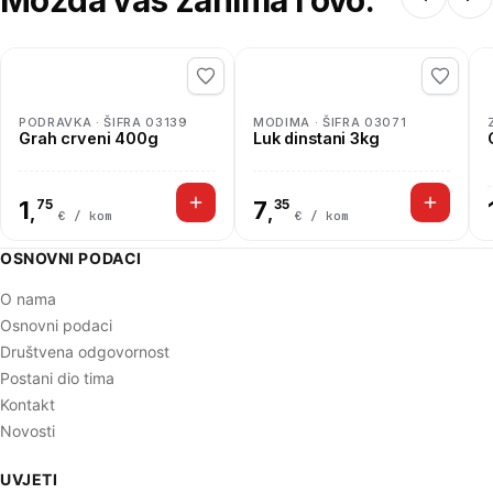
Možda vas zanima i ovo:
PODRAVKA · ŠIFRA 03139
MODIMA · ŠIFRA 03071
Grah crveni 400g
Luk dinstani 3kg
1
75
7
35
,
,
€ / kom
€ / kom
OSNOVNI PODACI
O nama
Osnovni podaci
Društvena odgovornost
Postani dio tima
Kontakt
Novosti
UVJETI