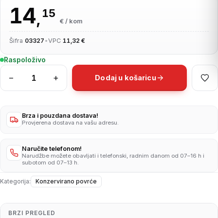
14
15
,
€ / kom
Šifra
03327
•
VPC
11,32 €
Raspoloživo
−
+
Dodaj u košaricu
Đuveč
3,95kg
količina
Brza i pouzdana dostava!
Provjerena dostava na vašu adresu.
Naručite telefonom!
Narudžbe možete obavljati i telefonski, radnim danom od 07–16 h i
subotom od 07–13 h.
Kategorija:
Konzervirano povrće
BRZI PREGLED