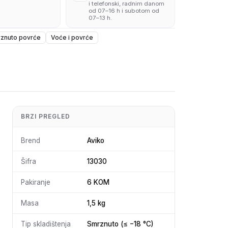
i telefonski, radnim danom
od 07–16 h i subotom od
07–13 h.
znuto povrće
Voće i povrće
BRZI PREGLED
Brend
Aviko
Šifra
13030
Pakiranje
6 KOM
Masa
1,5 kg
Tip skladištenja
Smrznuto (≤ −18 °C)