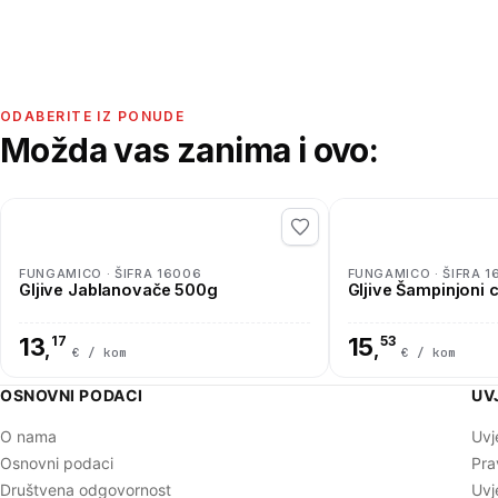
ODABERITE IZ PONUDE
Možda vas zanima i ovo:
FUNGAMICO · ŠIFRA 16006
FUNGAMICO · ŠIFRA 1
Gljive Jablanovače 500g
Gljive Šampinjoni 
13
17
15
53
,
,
€ / kom
€ / kom
OSNOVNI PODACI
UV
O nama
Uvj
Osnovni podaci
Pra
Društvena odgovornost
Uvj