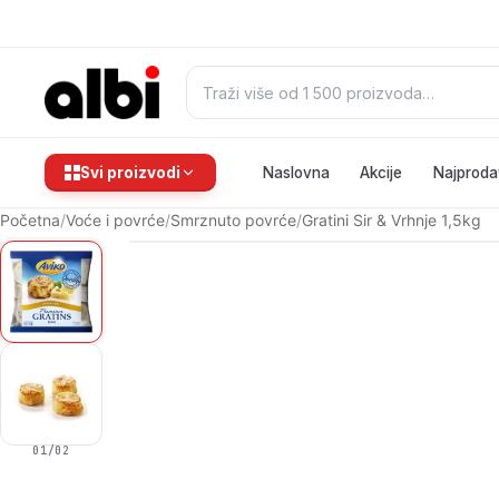
Pretraži:
Svi proizvodi
Naslovna
Akcije
Najproda
Početna
/
Voće i povrće
/
Smrznuto povrće
/
Gratini Sir & Vrhnje 1,5kg
01
/02