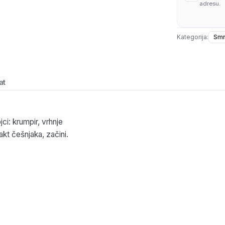
adresu.
Kategorija:
Smr
at
ci: krumpir, vrhnje
akt češnjaka, začini.