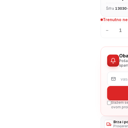
Šifra
13030
Trenutno n
−
Oba
Poša
spam
Slažem se 
ovom proi
Brza i 
Provjere