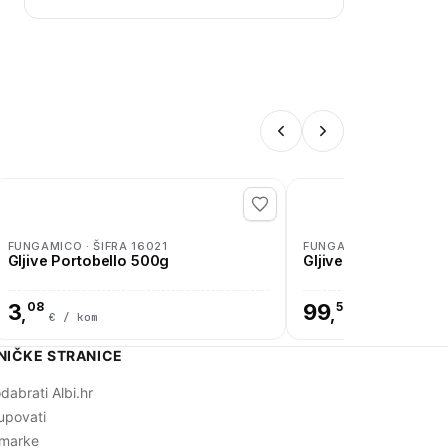
FUNGAMICO · ŠIFRA 16021
FUNGAMICO · ŠIFRA 16
Gljive Portobello 500g
Gljive Vrganji sušen
3
08
99
54
,
,
€ / kom
€ / kom
NIČKE STRANICE
dabrati Albi.hr
upovati
marke