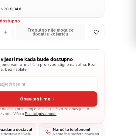
•
VPC
9,34 €
edostupno
Trenutno nije moguće
+
dodati u košaricu
vijesti me kada bude dostupno
ljemo vam e-mail čim proizvod stigne na zalihu. Bez
a, bez naplate.
Obavijesti me
da albi koristi moj e-mail isključivo za obavijest o
zvodu. Više u
Politici privatnosti
.
pouzdana dostava!
Naručite telefonom!
na dostava na vašu
Narudžbe možete obavljati