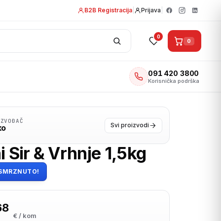
B2B Registracija
|
Prijava
|
0
0
091 420 3800
Korisnička podrška
IZVOĐAČ
Svi proizvodi
ko
i Sir & Vrhnje 1,5kg
SMRZNUTO!
68
€ / kom