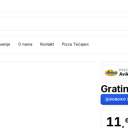
vanije
O nama
Kontakt
Pizza Tečajevi
01
/ 02
PRO
Avi
Gratin
DUBOKO 
11
,