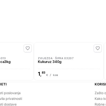
6013
ZVIJEZDA · ŠIFRA 03207
cca3kg
Kukuruz 340g
1
83
,
€ / kom
JETI
KORIS
eti poslovanja
Zašto o
vila privatnosti
Kako k
eti dostave
Robne 