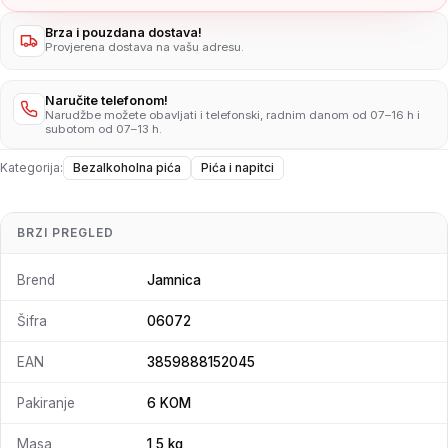
Brza i pouzdana dostava!
Provjerena dostava na vašu adresu.
Naručite telefonom!
Narudžbe možete obavljati i telefonski, radnim danom od 07–16 h i
subotom od 07–13 h.
Kategorija:
Bezalkoholna pića
Pića i napitci
BRZI PREGLED
Brend
Jamnica
Šifra
06072
EAN
3859888152045
Pakiranje
6 KOM
Masa
1,5 kg