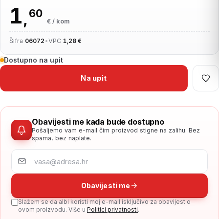
1
60
,
€ / kom
Šifra
06072
•
VPC
1,28 €
Dostupno na upit
Na upit
Obavijesti me kada bude dostupno
Pošaljemo vam e-mail čim proizvod stigne na zalihu. Bez
spama, bez naplate.
Obavijesti me
Slažem se da albi koristi moj e-mail isključivo za obavijest o
ovom proizvodu. Više u
Politici privatnosti
.