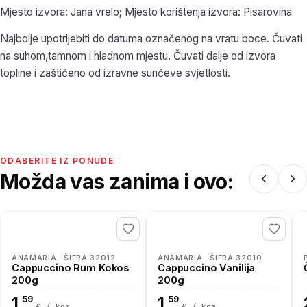
Mjesto izvora: Jana vrelo; Mjesto korištenja izvora: Pisarovina
Najbolje upotrijebiti do datuma označenog na vratu boce. Čuvati
na suhom,tamnom i hladnom mjestu. Čuvati dalje od izvora
topline i zaštićeno od izravne sunčeve svjetlosti.
ODABERITE IZ PONUDE
Možda vas zanima i ovo:
ANAMARIA · ŠIFRA 32012
ANAMARIA · ŠIFRA 32010
Cappuccino Rum Kokos
Cappuccino Vanilija
200g
200g
1
59
1
59
,
,
€ / kom
€ / kom