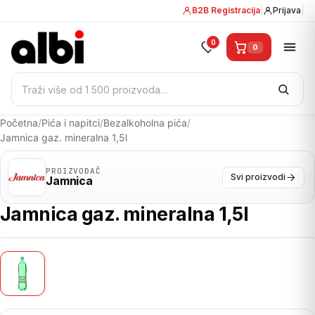
B2B Registracija
|
Prijava
|
0
0
Pretraži:
Početna
/
Pića i napitci
/
Bezalkoholna pića
/
Jamnica gaz. mineralna 1,5l
PROIZVOĐAČ
Svi proizvodi
Jamnica
Jamnica gaz. mineralna 1,5l