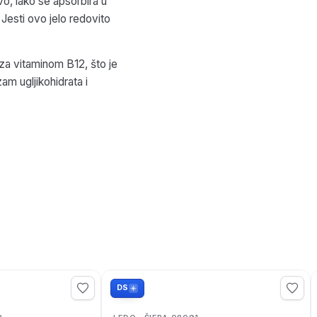
vo, lako se apsorbira u
s. Jesti ovo jelo redovito
za vitaminom B12, što je
am ugljikohidrata i
DS