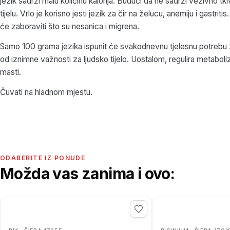
jezik sadrži malu količinu kalorija. Budući da ne sadrži vezivno tki
tijelu. Vrlo je korisno jesti jezik za čir na želucu, anemiju i gastriti
će zaboraviti što su nesanica i migrena.
Samo 100 grama jezika ispunit će svakodnevnu tjelesnu potrebu 
od iznimne važnosti za ljudsko tijelo. Uostalom, regulira metaboliz
masti.
Čuvati na hladnom mjestu.
ODABERITE IZ PONUDE
Možda vas zanima i ovo: