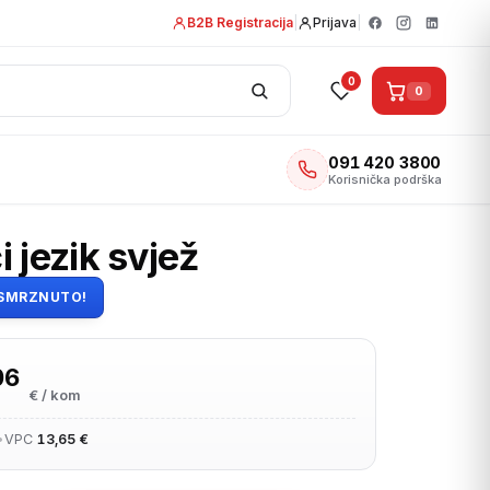
B2B Registracija
|
Prijava
|
0
0
091 420 3800
Korisnička podrška
 jezik svjež
SMRZNUTO!
06
€ / kom
•
VPC
13,65 €