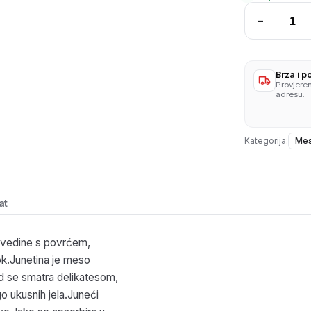
−
Juneći
jezik
svjež
količina
Brza i 
Provjere
adresu.
Kategorija:
Mes
at
govedine s povrćem,
rok.Junetina je meso
d se smatra delikatesom,
go ukusnih jela.Juneći