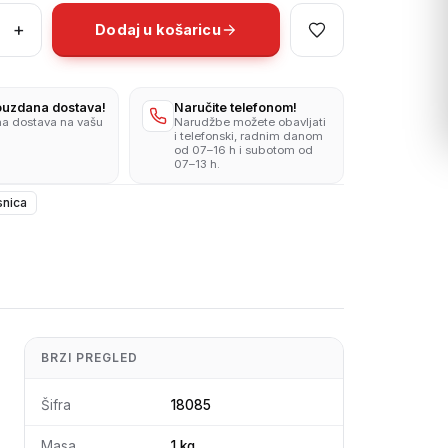
+
Dodaj u košaricu
pouzdana dostava!
Naručite telefonom!
na dostava na vašu
Narudžbe možete obavljati
i telefonski, radnim danom
od 07–16 h i subotom od
07–13 h.
nica
BRZI PREGLED
Šifra
18085
Masa
1 kg