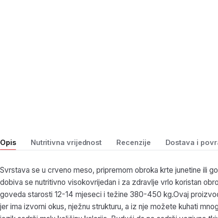
Opis
Nutritivna vrijednost
Recenzije
Dostava i povr
Svrstava se u crveno meso, pripremom obroka krte junetine ili 
dobiva se nutritivno visokovrijedan i za zdravlje vrlo koristan ob
goveda starosti 12-14 mjeseci i težine 380-450 kg.Ovaj proizvo
jer ima izvorni okus, nježnu strukturu, a iz nje možete kuhati mno