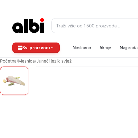
Pretraži:
Svi proizvodi
Naslovna
Akcije
Najproda
Početna
/
Mesnica
/
Juneći jezik svjež