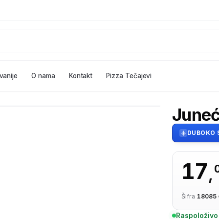
vanije
O nama
Kontakt
Pizza Tečajevi
Juneći
DUBOKO 
17
,
Šifra
18085
Raspoloživo