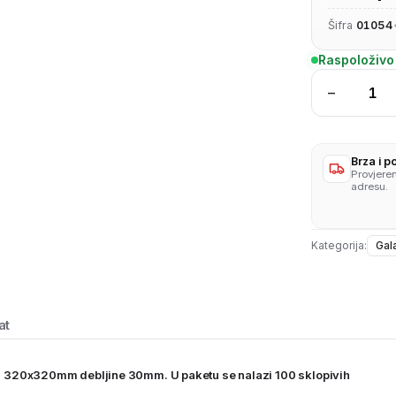
Šifra
01054
Raspoloživo
−
Karton
za
pizzu
320x3
Brza i 
Provjere
100/1
adresu.
količina
Kategorija:
Gala
at
ama 320x320mm debljine 30mm. U paketu se nalazi 100 sklopivih