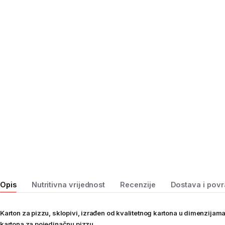
Opis
Nutritivna vrijednost
Recenzije
Dostava i povr
Karton za pizzu, sklopivi, izrađen od kvalitetnog kartona u dimenzij
kartona za pojedinačnu pizzu.