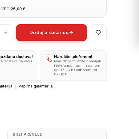
•
VPC
25,00 €
+
Dodaj u košaricu
20x30
pouzdana dostava!
Naručite telefonom!
na dostava na vašu
Narudžbe možete obavljati
i telefonski, radnim danom
od 07–16 h i subotom od
07–13 h.
nterija
Papirna galanterija
BRZI PREGLED