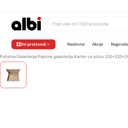
Pretraži:
Svi proizvodi
Naslovna
Akcije
Najproda
Početna
/
Galanterija
/
Papirna galanterija
/
Karton za pizzu 320x320x3