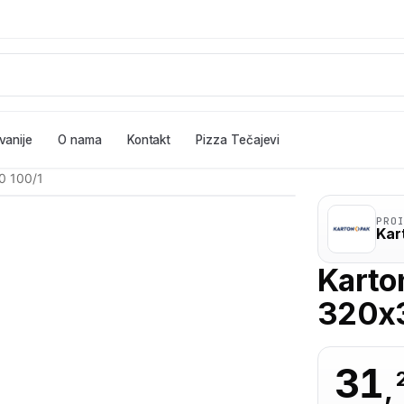
vanije
O nama
Kontakt
Pizza Tečajevi
0 100/1
PRO
Kar
Karto
320x
31
,