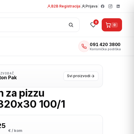
B2B Registracija
|
Prijava
|
0
0
091 420 3800
Korisnička podrška
IZVOĐAČ
Svi proizvodi
ton Pak
n za pizzu
320x30 100/1
25
€ / kom