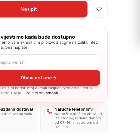
Na upit
vijesti me kada bude dostupno
ljemo vam e-mail čim proizvod stigne na zalihu. Bez
a, bez naplate.
Obavijesti me
da albi koristi moj e-mail isključivo za obavijest o
zvodu. Više u
Politici privatnosti
.
pouzdana dostava!
Naručite telefonom!
na dostava na vašu
Narudžbe možete obavljati
i telefonski, radnim danom
od 07–16 h i subotom od
07–13 h.