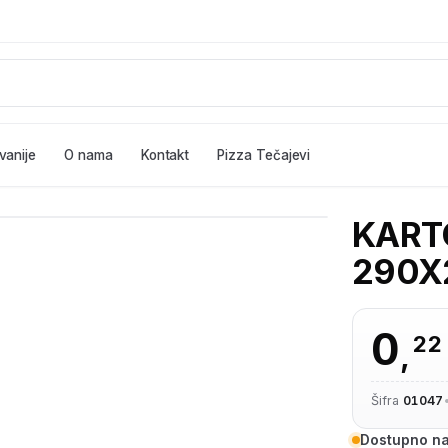
vanije
O nama
Kontakt
Pizza Tečajevi
KARTO
290X
0
22
,
Šifra
01047
Dostupno na