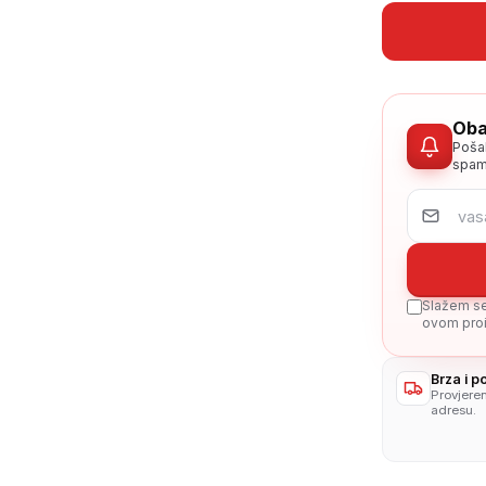
Oba
Poša
spam
Slažem se 
ovom proi
Brza i 
Provjere
adresu.