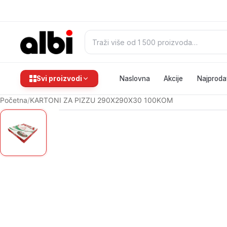
Pretraži:
Svi proizvodi
Naslovna
Akcije
Najproda
Početna
/
KARTONI ZA PIZZU 290X290X30 100KOM