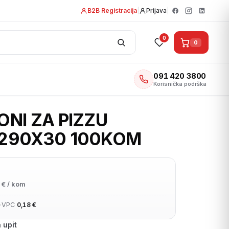
B2B Registracija
|
Prijava
|
0
0
091 420 3800
Korisnička podrška
NI ZA PIZZU
290X30 100KOM
€ / kom
•
VPC
0,18 €
 upit