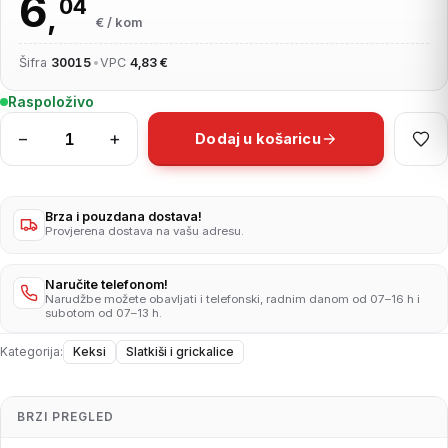
6
04
,
€ / kom
Šifra
30015
•
VPC
4,83 €
Raspoloživo
−
+
Dodaj u košaricu
Keksi
Petit
Beurre
480g
Brza i pouzdana dostava!
Provjerena dostava na vašu adresu.
količina
Naručite telefonom!
Narudžbe možete obavljati i telefonski, radnim danom od 07–16 h i
subotom od 07–13 h.
Kategorija:
Keksi
Slatkiši i grickalice
BRZI PREGLED