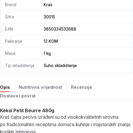
Brend
Kraš
Šifra
30015
EAN
3850334532688
Pakiranje
12 KOM
Masa
1 kg
Tip skladištenja
Suho skladištenje
Opis
Nutritivna vrijednost
Recenzije
Dostava i povrat
Keksi Petit Beurre 480g
Kraš čajna peciva izrađeni su od visokokvalitetnih sirovina
po tradicionalnim receptima domaće kuhinje i majstorskih znanja
kraških tehnologa.