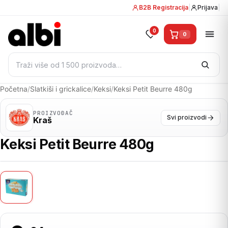
B2B Registracija
|
Prijava
|
0
0
Pretraži:
Početna
/
Slatkiši i grickalice
/
Keksi
/
Keksi Petit Beurre 480g
PROIZVOĐAČ
Svi proizvodi
Kraš
Keksi Petit Beurre 480g