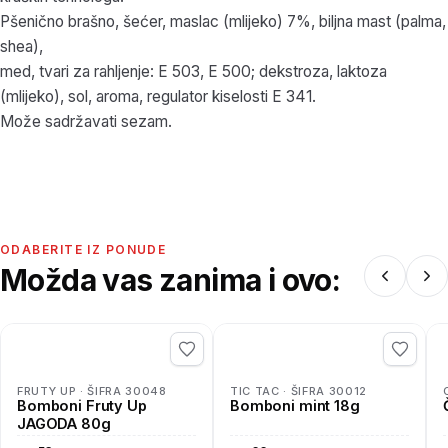
Pšenično brašno, šećer, maslac (mlijeko) 7%, biljna mast (palma,
shea),
med, tvari za rahljenje: E 503, E 500; dekstroza, laktoza
(mlijeko), sol, aroma, regulator kiselosti E 341.
Može sadržavati sezam.
ODABERITE IZ PONUDE
Možda vas zanima i ovo:
FRUTY UP · ŠIFRA 30048
TIC TAC · ŠIFRA 30012
Bomboni Fruty Up
Bomboni mint 18g
JAGODA 80g