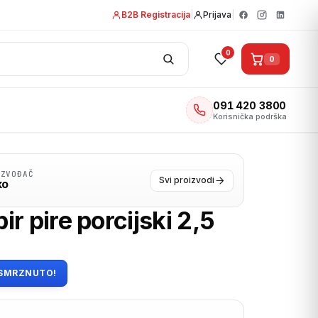
B2B Registracija
|
Prijava
|
0
0
091 420 3800
Korisnička podrška
IZVOĐAČ
Svi proizvodi
ko
r pire porcijski 2,5
SMRZNUTO!