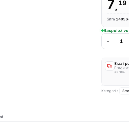
7
19
,
Šifra
14056
Raspoloživo
−
Krumpi
pire
porcijsk
2,5
Brza i 
Provjere
kg
adresu.
količina
Kategorija:
Smr
at