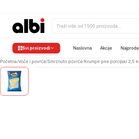
Pretraži:
Svi proizvodi
Naslovna
Akcije
Najproda
Početna
/
Voće i povrće
/
Smrznuto povrće
/
Krumpir pire porcijski 2,5 