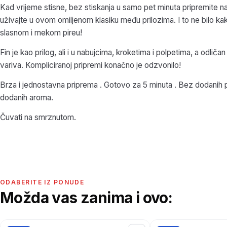
Kad vrijeme stisne, bez stiskanja u samo pet minuta pripremite najfi
uživajte u ovom omiljenom klasiku među prilozima. I to ne bilo 
slasnom i mekom pireu!
Fin je kao prilog, ali i u nabujcima, kroketima i polpetima, a odličan
variva. Kompliciranoj pripremi konačno je odzvonilo!
Brza i jednostavna priprema . Gotovo za 5 minuta . Bez dodanih 
dodanih aroma.
Čuvati na smrznutom.
ODABERITE IZ PONUDE
Možda vas zanima i ovo: