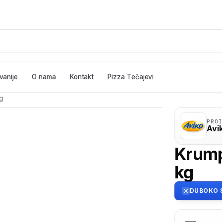
vanije
O nama
Kontakt
Pizza Tečajevi
kg
PRO
Avi
Krumpi
kg
DUBOKO 