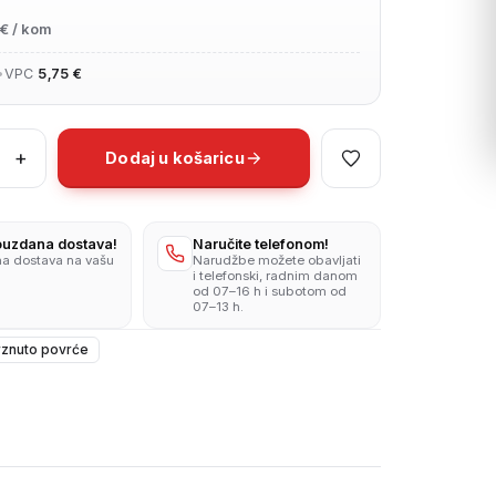
€ / kom
•
VPC
5,75 €
+
Dodaj u košaricu
r
i
pouzdana dostava!
Naručite telefonom!
na dostava na vašu
Narudžbe možete obavljati
i telefonski, radnim danom
od 07–16 h i subotom od
07–13 h.
znuto povrće