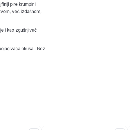
niji pire krumpir i
kakvom, već izdašnom,
 je i kao zgušnjivač
pojačivača okusa . Bez