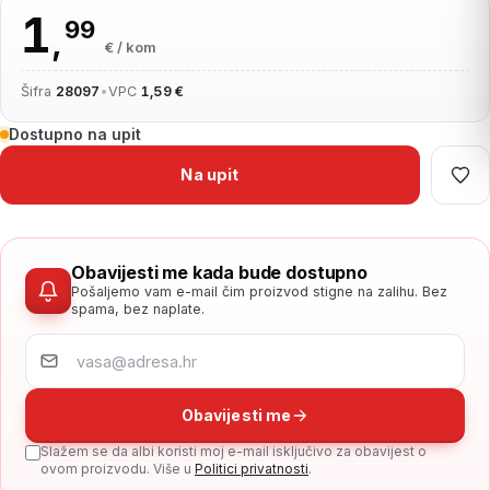
1
99
,
€ / kom
Šifra
28097
•
VPC
1,59 €
Dostupno na upit
Na upit
Obavijesti me kada bude dostupno
Pošaljemo vam e-mail čim proizvod stigne na zalihu. Bez
spama, bez naplate.
Obavijesti me
Slažem se da albi koristi moj e-mail isključivo za obavijest o
ovom proizvodu. Više u
Politici privatnosti
.