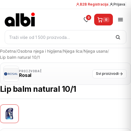
B2B Registracija
|
Prijava
|
0
0
Pretraži:
Početna
/
Osobna njega i higijena
/
Njega lica
/
Njega usana
/
Lip balm natural 10/1
PROIZVOĐAČ
Svi proizvodi
Rosal
Lip balm natural 10/1