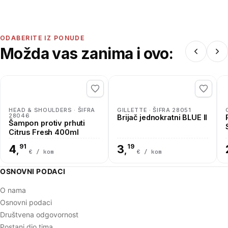
ODABERITE IZ PONUDE
Možda vas zanima i ovo:
HEAD & SHOULDERS · ŠIFRA
GILLETTE · ŠIFRA 28051
28046
Brijač jednokratni BLUE II
Šampon protiv prhuti
Citrus Fresh 400ml
4
91
3
19
,
,
€ / kom
€ / kom
OSNOVNI PODACI
O nama
Osnovni podaci
Društvena odgovornost
Postani dio tima