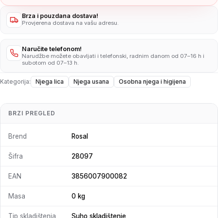
Brza i pouzdana dostava!
Provjerena dostava na vašu adresu.
Naručite telefonom!
Narudžbe možete obavljati i telefonski, radnim danom od 07–16 h i
subotom od 07–13 h.
Kategorija:
Njega lica
Njega usana
Osobna njega i higijena
BRZI PREGLED
Brend
Rosal
Šifra
28097
EAN
3856007900082
Masa
0 kg
Tip skladištenja
Suho skladištenje