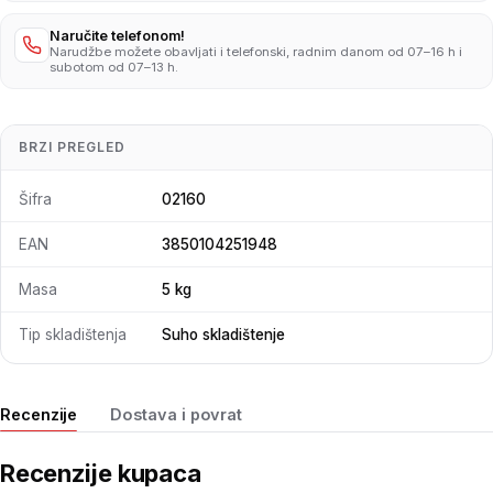
Naručite telefonom!
Narudžbe možete obavljati i telefonski, radnim danom od 07–16 h i
subotom od 07–13 h.
BRZI PREGLED
Šifra
02160
EAN
3850104251948
Masa
5 kg
Tip skladištenja
Suho skladištenje
Recenzije
Dostava i povrat
Recenzije kupaca