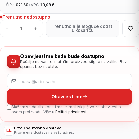
Šifra
02160
•
VPC
10,09 €
Trenutno nedostupno
Trenutno nije moguće dodati
−
+
u košaricu
Obavijesti me kada bude dostupno
Pošaljemo vam e-mail čim proizvod stigne na zalihu. Bez
spama, bez naplate.
Obavijesti me
Slažem se da albi koristi moj e-mail isključivo za obavijest o
ovom proizvodu. Više u
Politici privatnosti
.
Brza i pouzdana dostava!
Provjerena dostava na vašu adresu.