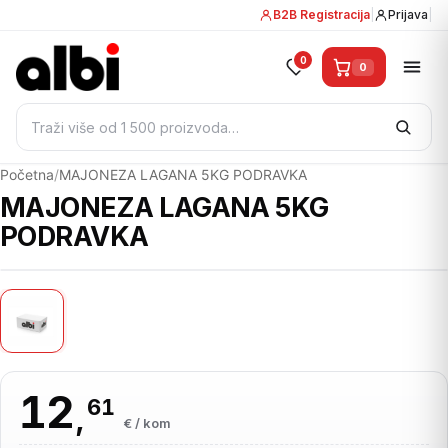
B2B Registracija
|
Prijava
|
0
0
Pretraži:
Početna
/
MAJONEZA LAGANA 5KG PODRAVKA
MAJONEZA LAGANA 5KG
PODRAVKA
12
61
,
€ / kom