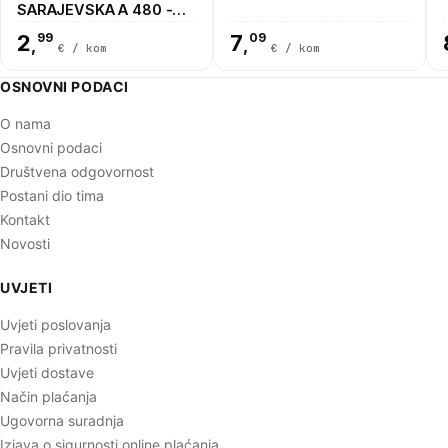
SARAJEVSKA A 480 -
JUN
2
99
7
09
,
,
€ / kom
€ / kom
OSNOVNI PODACI
O nama
Osnovni podaci
Društvena odgovornost
Postani dio tima
Kontakt
Novosti
UVJETI
Uvjeti poslovanja
Pravila privatnosti
Uvjeti dostave
Način plaćanja
Ugovorna suradnja
Izjava o sigurnosti online plaćanja