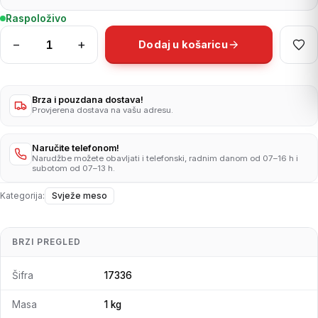
Raspoloživo
−
+
Dodaj u košaricu
MESO
KOBASICE
1KG
TASTASALE
Brza i pouzdana dostava!
Provjerena dostava na vašu adresu.
količina
Naručite telefonom!
Narudžbe možete obavljati i telefonski, radnim danom od 07–16 h i
subotom od 07–13 h.
Kategorija:
Svježe meso
BRZI PREGLED
Šifra
17336
Masa
1 kg