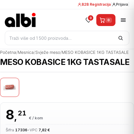
B2B Registracija
|
Prijava
|
0
0
Pretraži:
Početna
/
Mesnica
/
Svježe meso
/
MESO KOBASICE 1KG TASTASALE
MESO KOBASICE 1KG TASTASALE
8
21
,
€ / kom
Šifra
17336
•
VPC
7,82 €