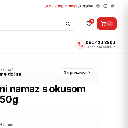
B2B Registracija
|
Prijava
|
0
0
091 420 3800
Korisnička podrška
IZVOĐAČ
Svi proizvodi
ene doline
čni namaz s okusom
150g
€ / kom