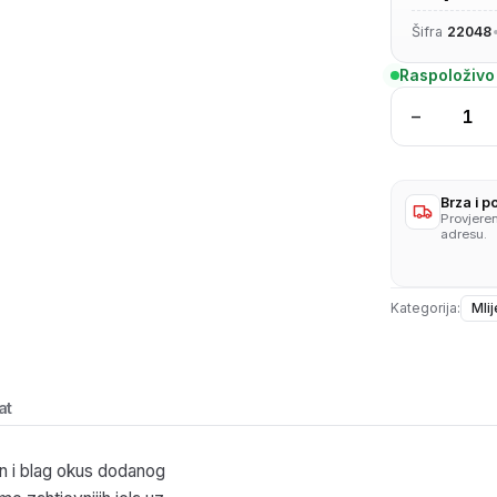
Šifra
22048
Raspoloživo
−
Mliječni
namaz
s
okuso
Brza i 
Provjere
tune
adresu.
150g
količina
Kategorija:
Mlij
at
an i blag okus dodanog