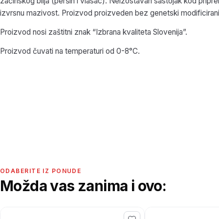
začinskog bilja (peršin i vlasac). Neizostavan sastojak kod pripre
izvrsnu mazivost. Proizvod proizveden bez genetski modificiran
Proizvod nosi zaštitni znak “Izbrana kvaliteta Slovenija”.
Proizvod čuvati na temperaturi od 0-8°C.
ODABERITE IZ PONUDE
Možda vas zanima i ovo: