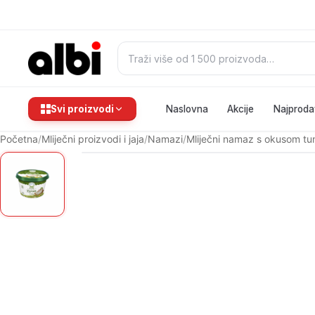
Pretraži:
Svi proizvodi
Naslovna
Akcije
Najproda
Početna
/
Mliječni proizvodi i jaja
/
Namazi
/
Mliječni namaz s okusom t