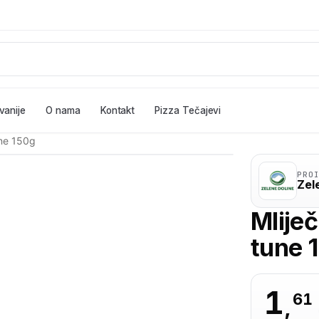
vanije
O nama
Kontakt
Pizza Tečajevi
une 150g
PRO
Zel
Mlije
tune 
1
61
,