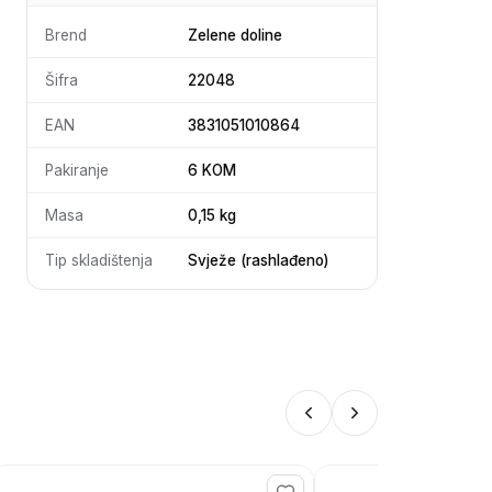
Brend
Zelene doline
Šifra
22048
EAN
3831051010864
Pakiranje
6 KOM
Masa
0,15 kg
Tip skladištenja
Svježe (rashlađeno)