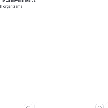
me zahtjevnijih jela uz
ih organizama.