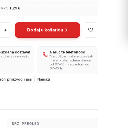
•
VPC
1,29 €
+
Dodaj u košaricu
m
pouzdana dostava!
Naručite telefonom!
na dostava na vašu
Narudžbe možete obavljati
i telefonski, radnim danom
od 07–16 h i subotom od
07–13 h.
ečni proizvodi i jaja
Namazi
BRZI PREGLED