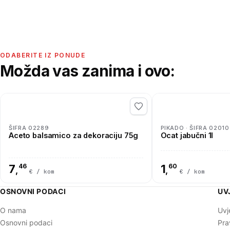
ODABERITE IZ PONUDE
Možda vas zanima i ovo:
ŠIFRA 02289
PIKADO · ŠIFRA 02010
Aceto balsamico za dekoraciju 75g
Ocat jabučni 1l
7
46
1
60
,
,
€ / kom
€ / kom
OSNOVNI PODACI
UV
O nama
Uvj
Osnovni podaci
Pra