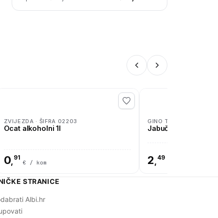
ZVIJEZDA · ŠIFRA 02203
GINO TOSCHI · ŠIFRA 
Ocat alkoholni 1l
Jabučni ocat 5% 50
0
91
2
49
,
,
€ / kom
€ / kom
NIČKE STRANICE
dabrati Albi.hr
upovati