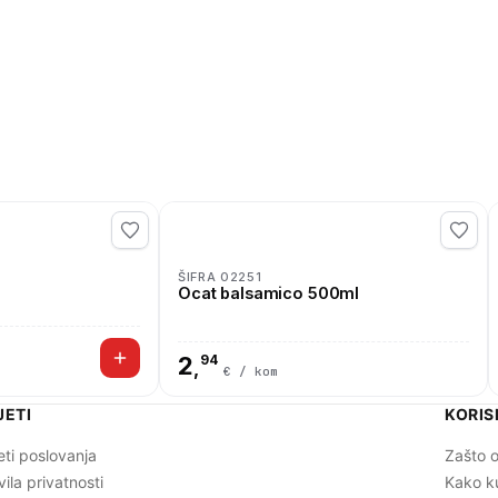
ŠIFRA 02251
Ocat balsamico 500ml
2
94
,
€ / kom
JETI
KORIS
eti poslovanja
Zašto o
vila privatnosti
Kako k