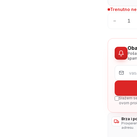
Trenutno n
−
Oba
Poša
spam
Slažem se 
ovom proi
Brza i 
Provjere
adresu.