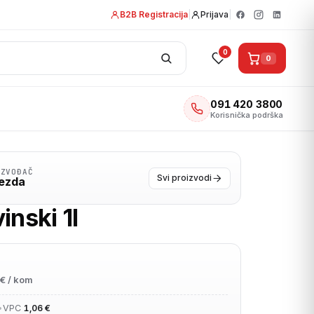
B2B Registracija
|
Prijava
|
0
0
091 420 3800
Korisnička podrška
IZVOĐAČ
Svi proizvodi
jezda
inski 1l
€ / kom
•
VPC
1,06 €