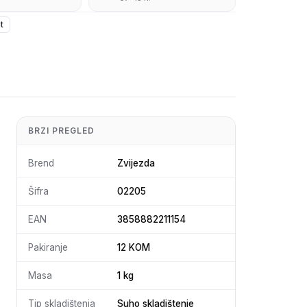
t
BRZI PREGLED
Brend
Zvijezda
Šifra
02205
EAN
3858882211154
Pakiranje
12 KOM
Masa
1 kg
Tip skladištenja
Suho skladištenje