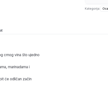
Kategorija:
Oca
at
og crnog vina što ujedno
tama, marinadama i
bit će odličan začin