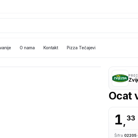
vanije
O nama
Kontakt
Pizza Tečajevi
PRO
Zvi
Ocat v
1
33
,
Šifra
02205