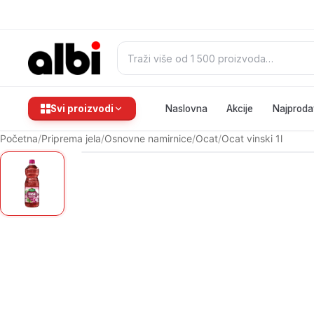
Pretraži:
Svi proizvodi
Naslovna
Akcije
Najproda
Početna
/
Priprema jela
/
Osnovne namirnice
/
Ocat
/
Ocat vinski 1l