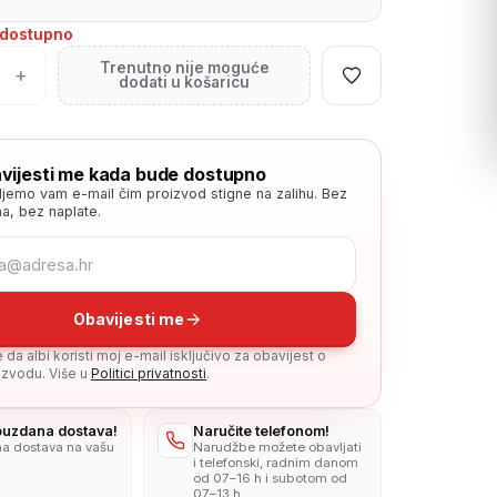
edostupno
Trenutno nije moguće
+
dodati u košaricu
vijesti me kada bude dostupno
ljemo vam e-mail čim proizvod stigne na zalihu. Bez
a, bez naplate.
Obavijesti me
da albi koristi moj e-mail isključivo za obavijest o
zvodu. Više u
Politici privatnosti
.
pouzdana dostava!
Naručite telefonom!
na dostava na vašu
Narudžbe možete obavljati
i telefonski, radnim danom
od 07–16 h i subotom od
07–13 h.