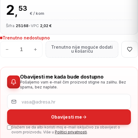
2
53
,
€ / kom
Šifra
25168
•
VPC
2,02 €
Trenutno nedostupno
Trenutno nije moguće dodati
−
+
u košaricu
Obavijesti me kada bude dostupno
Pošaljemo vam e-mail čim proizvod stigne na zalihu. Bez
spama, bez naplate.
Obavijesti me
Slažem se da albi koristi moj e-mail isključivo za obavijest o
ovom proizvodu. Više u
Politici privatnosti
.