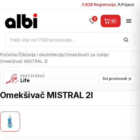
B2B Registracija
|
Prijava
|
0
0
Pretraži:
Početna
/
Čišćenje i dezinfekcija
/
Omekšivači za rublje
/
Omekšivač MISTRAL 2l
PROIZVOĐAČ
Svi proizvodi
Life
Omekšivač MISTRAL 2l