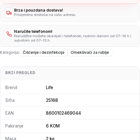
Brza i pouzdana dostava!
Provjerena dostava na vašu adresu.
Naručite telefonom!
Narudžbe možete obavljati i telefonski, radnim danom od 07–16 h i
subotom od 07–13 h.
Kategorija:
Čišćenje i dezinfekcija
Omekšivači za rublje
BRZI PREGLED
Brend
Life
Šifra
25168
EAN
8600102469044
Pakiranje
6 KOM
Masa
2 kg