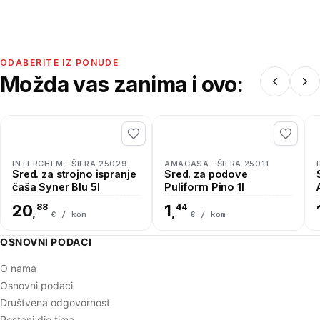
ODABERITE IZ PONUDE
Možda vas zanima i ovo:
INTERCHEM · ŠIFRA 25029
AMACASA · ŠIFRA 25011
Sred. za strojno ispranje
Sred. za podove
čaša Syner Blu 5l
Puliform Pino 1l
20
88
1
44
,
,
€ / kom
€ / kom
OSNOVNI PODACI
O nama
Osnovni podaci
Društvena odgovornost
Postani dio tima