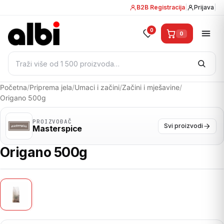
B2B Registracija
|
Prijava
|
0
0
Pretraži:
Početna
/
Priprema jela
/
Umaci i začini
/
Začini i mješavine
/
Origano 500g
PROIZVOĐAČ
Svi proizvodi
Masterspice
Origano 500g