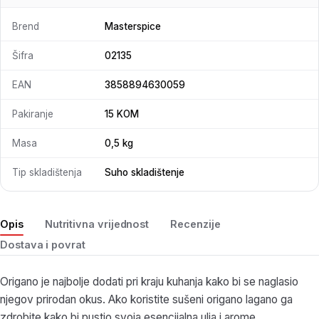
Brend
Masterspice
Šifra
02135
EAN
3858894630059
Pakiranje
15 KOM
Masa
0,5 kg
Tip skladištenja
Suho skladištenje
Opis
Nutritivna vrijednost
Recenzije
Dostava i povrat
Origano je najbolje dodati pri kraju kuhanja kako bi se naglasio
njegov prirodan okus. Ako koristite sušeni origano lagano ga
zdrobite kako bi pustio svoja esencijalna ulja i arome.