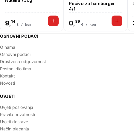
Nutella 750g
Pecivo za hamburger
4/1
9
14
0
89
,
,
€ / kom
€ / kom
OSNOVNI PODACI
O nama
Osnovni podaci
Društvena odgovornost
Postani dio tima
Kontakt
Novosti
UVJETI
Uvjeti poslovanja
Pravila privatnosti
Uvjeti dostave
Način plaćanja