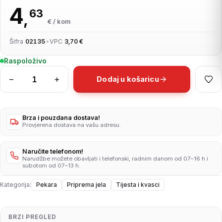
4
63
,
€ / kom
Šifra
02135
•
VPC
3,70 €
Raspoloživo
−
+
Dodaj u košaricu
Origano
500g
količina
Brza i pouzdana dostava!
Provjerena dostava na vašu adresu.
Naručite telefonom!
Narudžbe možete obavljati i telefonski, radnim danom od 07–16 h i
subotom od 07–13 h.
Kategorija:
Pekara
Priprema jela
Tijesta i kvasci
BRZI PREGLED