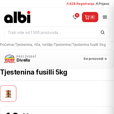
B2B Registracija
|
Prijava
|
0
0
Pretraži:
Početna
/
Tjestenina, riža, tortilje
/
Tjestenina
/
Tjestenina fusilli 5kg
PROIZVOĐAČ
Svi proizvodi
Divella
Tjestenina fusilli 5kg