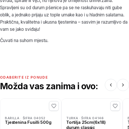
svrdla, spirale ili vijci, no njihova je omiljenost univerzalna.
Spravljeni su od durum pšenice pa se ne raskuhavaju niti gube
oblik, a jednako prijaju uz tople umake kao i u hladnim salatama.
Praktična, kvalitetna i ukusna tjestenina – sasvim je razumljivo da
vam se jako sviđaju!
Čuvati na suhom mjestu.
ODABERITE IZ PONUDE
Možda vas zanima i ovo:
BARILLA · ŠIFRA 04052
TURKA · ŠIFRA 04146
Tjestenina Fusilli 500g
Tortilja 25cm(6x18)
durum classic