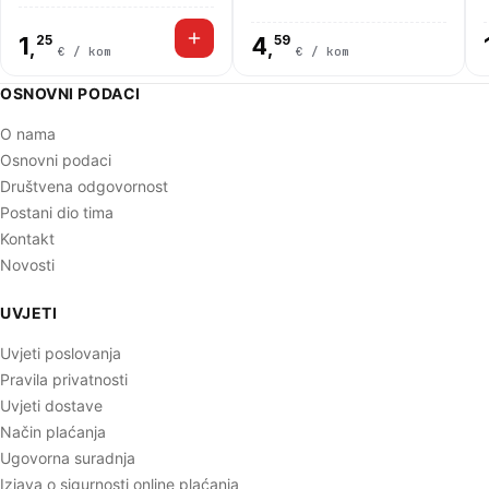
1
25
4
59
,
,
€ / kom
€ / kom
OSNOVNI PODACI
O nama
Osnovni podaci
Društvena odgovornost
Postani dio tima
Kontakt
Novosti
UVJETI
Uvjeti poslovanja
Pravila privatnosti
Uvjeti dostave
Način plaćanja
Ugovorna suradnja
Izjava o sigurnosti online plaćanja