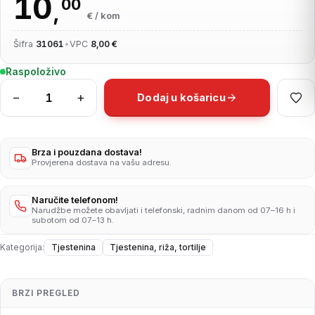
10
00
,
€ / kom
Šifra
31061
•
VPC
8,00 €
Raspoloživo
−
+
Dodaj u košaricu
Tjestenina
fusilli
5kg
količina
Brza i pouzdana dostava!
Provjerena dostava na vašu adresu.
Naručite telefonom!
Narudžbe možete obavljati i telefonski, radnim danom od 07–16 h i
subotom od 07–13 h.
Kategorija:
Tjestenina
Tjestenina, riža, tortilje
BRZI PREGLED