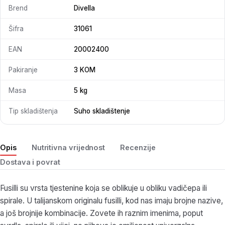
Brend
Divella
Šifra
31061
EAN
20002400
Pakiranje
3 KOM
Masa
5 kg
Tip skladištenja
Suho skladištenje
Opis
Nutritivna vrijednost
Recenzije
Dostava i povrat
Fusilli su vrsta tjestenine koja se oblikuje u obliku vadičepa ili
spirale. U talijanskom originalu fusilli, kod nas imaju brojne nazive,
a još brojnije kombinacije. Zovete ih raznim imenima, poput