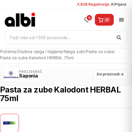
B2B Registracija
|
Prijava
|
0
0
Pretraži:
Početna
/
Osobna njega i higijena
/
Njega zubi
/
Paste za zube
/
Pasta za zube Kalodont HERBAL 75ml
PROIZVOĐAČ
Svi proizvodi
Saponia
Pasta za zube Kalodont HERBAL
75ml