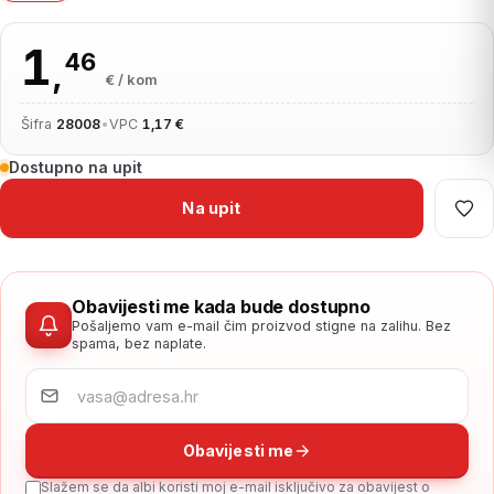
1
46
,
€ / kom
Šifra
28008
•
VPC
1,17 €
Dostupno na upit
Na upit
Obavijesti me kada bude dostupno
Pošaljemo vam e-mail čim proizvod stigne na zalihu. Bez
spama, bez naplate.
Obavijesti me
Slažem se da albi koristi moj e-mail isključivo za obavijest o