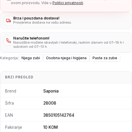
ovom proizvodu. Više u
Politici privatnosti
.
Brza i pouzdana dostava!
Provjerena dostava na vašu adresu.
Naručite telefonom!
Narudžbe možete obavljati i telefonski, radnim danom od 07–16 h i
subotom od 07–13 h.
Kategorija:
Njega zubi
Osobna njega i higijena
Paste za zube
BRZI PREGLED
Brend
Saponia
Šifra
28008
EAN
3850105142764
Pakiranje
10 KOM