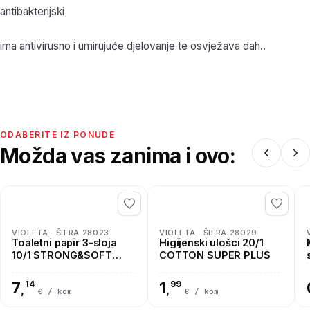
antibakterijski
ima antivirusno i umirujuće djelovanje te osvježava dah..
ODABERITE IZ PONUDE
Možda vas zanima i ovo:
VIOLETA · ŠIFRA 28023
VIOLETA · ŠIFRA 28029
Toaletni papir 3-sloja
Higijenski ulošci 20/1
10/1 STRONG&SOFT
COTTON SUPER PLUS
BRESKVA
7
14
1
99
,
,
€ / kom
€ / kom